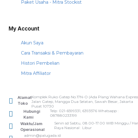
Paket Usaha - Mitra Stockist
My Account
Akun Saya
Cara Transaksi & Pembayaran
Histori Pembelian
Mitra Affiliator
Komplek Ruko Gatep No.17N-O (Ada Plang Wahana Express
Alamat
Jalan Gatep, Mangga Dua Selatan, Sawah Besar, Jakarta
Toko
Pusat 10730
Telp: 021-6599331, 6393576 Whatsapp :
Hubungi
087880233199
Kami
Senin sd Sabtu, 08.00-17.00 WIB Minggu / Har
Waktu/Jam
Raya Nasional : Libur
Operasional
admin@palugada.id