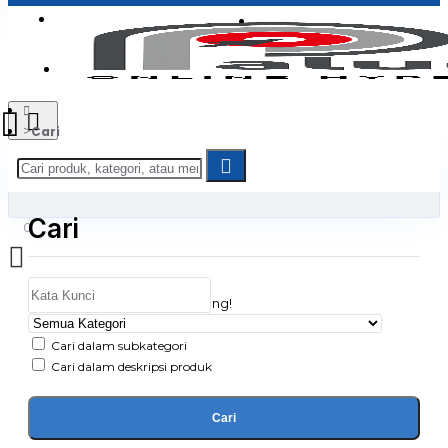
Login
Jadi Penjual
Register
Cari
Cari
0
Daftar belanja Anda kosong!
Cari dalam subkategori
Cari dalam deskripsi produk
Cari