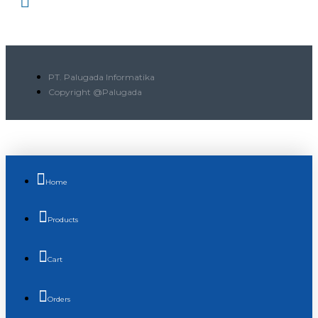
PT. Palugada Informatika
Copyright @Palugada
Home
Products
Cart
Orders