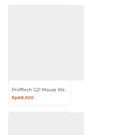
Profftech G21 Mouse Wireless Bluetooth 2 in 1 1600 DPI Optical Rechargeable
Rp68.500