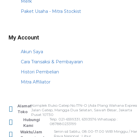
Merk
Paket Usaha - Mitra Stockist
My Account
Akun Saya
Cara Transaksi & Pembayaran
Histori Pembelian
Mitra Affiliator
Komplek Ruko Gatep No.17N-O (Ada Plang Wahana Express
Alamat
Jalan Gatep, Mangga Dua Selatan, Sawah Besar, Jakarta
Toko
Pusat 10730
Telp: 021-6599331, 6393576 Whatsapp :
Hubungi
087880233199
Kami
Senin sd Sabtu, 08.00-17.00 WIB Minggu / Har
Waktu/Jam
Raya Nasional : Libur