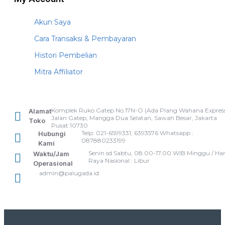
Akun Saya
Cara Transaksi & Pembayaran
Histori Pembelian
Mitra Affiliator
Komplek Ruko Gatep No.17N-O (Ada Plang Wahana Express
Alamat
Jalan Gatep, Mangga Dua Selatan, Sawah Besar, Jakarta
Toko
Pusat 10730
Telp: 021-6599331, 6393576 Whatsapp :
Hubungi
087880233199
Kami
Senin sd Sabtu, 08.00-17.00 WIB Minggu / Har
Waktu/Jam
Raya Nasional : Libur
Operasional
admin@palugada.id