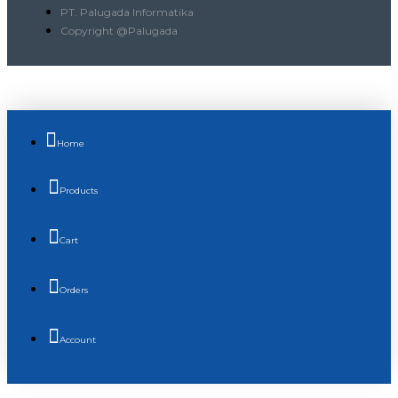
PT. Palugada Informatika
Copyright @Palugada
Home
Products
Cart
Orders
Account