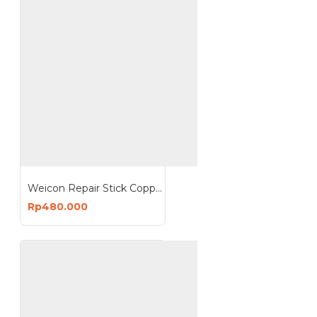
Weicon Repair Stick Copper 115g Putty Drinking Water Approval
Rp480.000