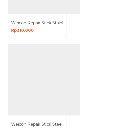
Weicon Repair Stick Stainless Steel Putty Non Corrosive
Rp310.000
Weicon Repair Stick Steel NSF Putty Drinking Water Approval