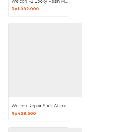
Weicon F2 Epoxy Resin Plastic Steel Putty 500 Gram Repair and Gap
Rp1.092.000
Weicon Repair Stick Aluminium 115g Putty Rustproof
Rp459.500