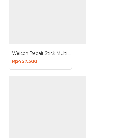
Weicon Repair Stick Multi Purpose 115g Putty Non Corrosive
Rp457.500