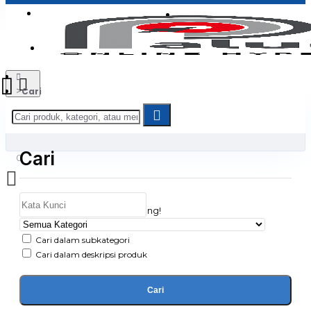
Login
Jadi Penjual
Register
Cari
Cari
0
Daftar belanja Anda kosong!
Cari dalam subkategori
Cari dalam deskripsi produk
Cari