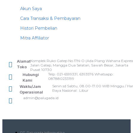
Akun Saya
Cara Transaksi & Pembayaran
Histori Pembelian
Mitra Affiliator
Komplek Ruko Gatep No.17N-O (Ada Plang Wahana Express
Alamat
Jalan Gatep, Mangga Dua Selatan, Sawah Besar, Jakarta
Toko
Pusat 10730
Telp: 021-6599331, 6393576 Whatsapp :
Hubungi
087880233199
Kami
Senin sd Sabtu, 08.00-17.00 WIB Minggu / Har
Waktu/Jam
Raya Nasional : Libur
Operasional
admin@palugada.id
PT. Palugada Informatika