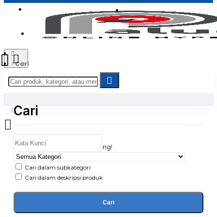
Login
Jadi Penjual
Register
Cari
Cari
0
Daftar belanja Anda kosong!
Cari dalam subkategori
Cari dalam deskripsi produk
Cari