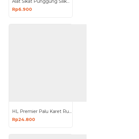
Alat Sikat Punggung Silikon Mandi Back Silicone Scrubber
Rp6.900
HL Premier Palu Karet Rubber Hammer 8oz 12oz 16oz
Rp24.800