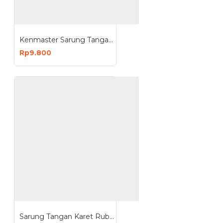
Kenmaster Sarung Tangan Karet Ungu 1 Pasang Hand Gloves Latex Rubber Reusable Purple
Rp9.800
Sarung Tangan Karet Rubber Hand Gloves Rumah Tangga Serbaguna