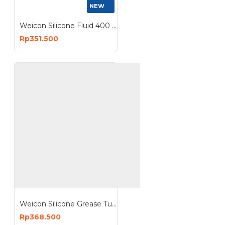
NEW
Weicon Silicone Fluid 400 ml Spray Pelumas Silikon Food Grade NSF H1
Rp351.500
Weicon Silicone Grease Tube 85 Gram Food Grade
Rp368.500