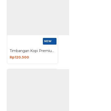
NEW
Timbangan Kopi Premium Digital 3 Kg Dual Power Silicon Pad Hitam
Rp120.500