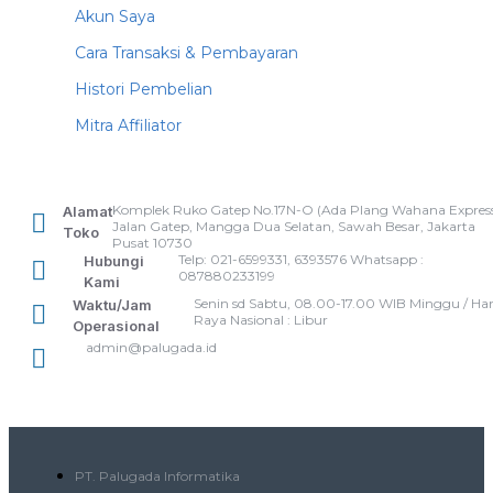
Akun Saya
Cara Transaksi & Pembayaran
Histori Pembelian
Mitra Affiliator
Komplek Ruko Gatep No.17N-O (Ada Plang Wahana Express
Alamat
Jalan Gatep, Mangga Dua Selatan, Sawah Besar, Jakarta
Toko
Pusat 10730
Telp: 021-6599331, 6393576 Whatsapp :
Hubungi
087880233199
Kami
Senin sd Sabtu, 08.00-17.00 WIB Minggu / Har
Waktu/Jam
Raya Nasional : Libur
Operasional
admin@palugada.id
PT. Palugada Informatika