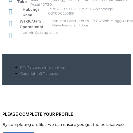
Toko
Pusat 10730
Telp: 021-6599331, 6393576 Whatsapp :
Hubungi
087880233199
Kami
Senin sd Sabtu, 08.00-17.00 WIB Minggu / Har
Waktu/Jam
Raya Nasional : Libur
Operasional
admin@palugada.id
PT. Palugada Informatika
Copyright @Palugada
PLEASE COMPLETE YOUR PROFILE
By completing profiles, we can ensure you get the best service