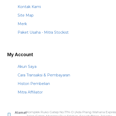
Kontak Kami
Site Map
Merk
Paket Usaha - Mitra Stockist
My Account
Akun Saya
Cara Transaksi & Pembayaran
Histori Pembelian
Mitra Affiliator
Komplek Ruko Gatep No.17N-O (Ada Plang Wahana Express
Alamat
Jalan Gatep, Mangga Dua Selatan, Sawah Besar, Jakarta