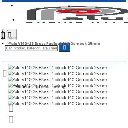
Login
Jadi Penjual
Register
cari
Yale V140-25 Brass Padlock 140 Gembok 25mm
0
Daftar belanja Anda kosong!