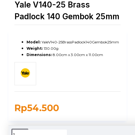
Yale V140-25 Brass
Padlock 140 Gembok 25mm
Model:
YaleV140-25BrassPadlock140Gembok25mm
Weight:
130.00g
Dimensions:
8.00cm x 3.00cm x 11.00cm
Rp54.500
DUKUNGAN PENGIRIMAN