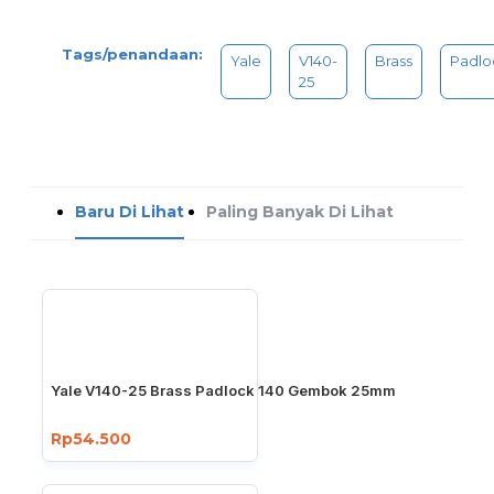
Tags/penandaan:
Yale
V140-
Brass
Padlo
25
Baru Di Lihat
Paling Banyak Di Lihat
Yale V140-25 Brass Padlock 140 Gembok 25mm
Rp54.500