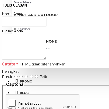
Dapat membersihkan seketika meskipun tanpa menggunakan det
View More
Sangat praktis sehingga memudahkan pekerjaan anda untuk memili
TULIS ULASAN
Nama Anda
Ukuran +- 22 x 20 cm
SPORT AND OUTDOOR
Warna : Random
Olahraga
Outdoor
Ulasan Anda
TABLET SMARTPHONE
Aksesoris Smartphone
Catatan:
HTML tidak diterjemahkan!
Peringkat
Buruk
Baik
PROMO
Captcha
BLOG