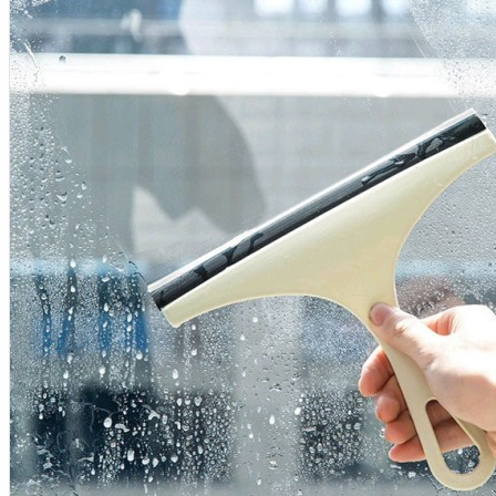
Aksesoris Kamera
Baterai
Construction Camera
Mobile Speaker
View More
KECANTIKAN
Rambut
Tubuh
Wajah
KESEHATAN
Alat Monitor Kesehatan
Kaki
Tubuh