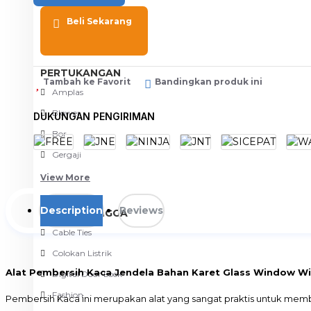
Meja Komputer
Beli Sekarang
View More
PERTUKANGAN
Tambah ke Favorit
Bandingkan produk ini
Amplas
Blower
DUKUNGAN PENGIRIMAN
Bor
Gergaji
View More
Description
Reviews
RUMAH TANGGA
Cable Ties
Colokan Listrik
Alat Pembersih Kaca Jendela Bahan Karet Glass Window W
Digital Door Lock
Fashion
Pembersih Kaca ini merupakan alat yang sangat praktis untuk mem