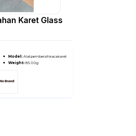
ahan Karet Glass
Model:
Alatpembersihkacakaret
Weight:
85.00g