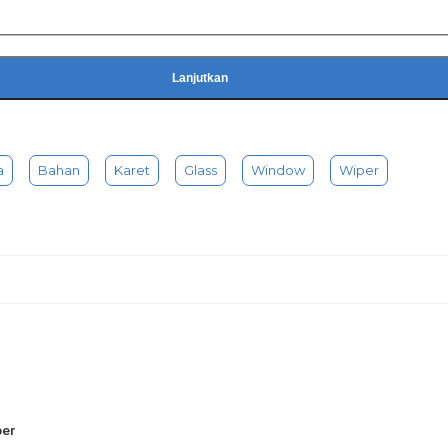
Lanjutkan
a
Bahan
Karet
Glass
Window
Wiper
per