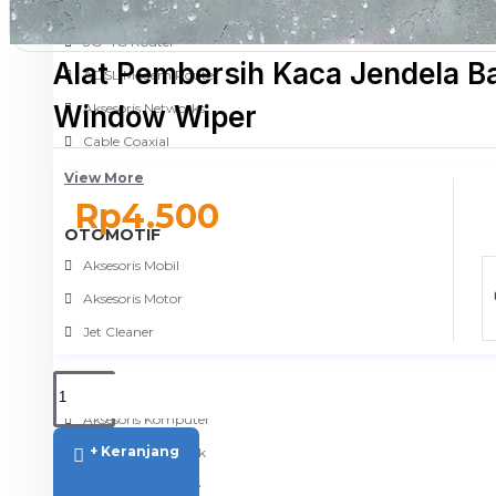
NETWORKING
3G-4G Router
Alat Pembersih Kaca Jendela B
ADSL Modem Router
Window Wiper
Aksesoris Networks
Cable Coaxial
View More
Rp4.500
OTOMOTIF
Aksesoris Mobil
Aksesoris Motor
Jet Cleaner
PC PERIPHERAL
Aksesoris Komputer
+ Keranjang
Aksesoris Notebook
Keyboard & Mouse