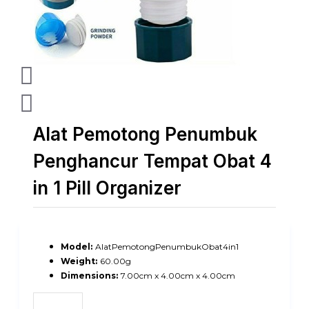
Alat Pemotong Penumbuk
Penghancur Tempat Obat 4
in 1 Pill Organizer
Model:
AlatPemotongPenumbukObat4in1
Weight:
60.00g
Dimensions:
7.00cm x 4.00cm x 4.00cm