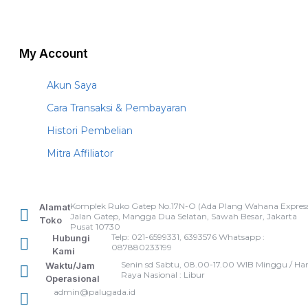
My Account
Akun Saya
Cara Transaksi & Pembayaran
Histori Pembelian
Mitra Affiliator
Komplek Ruko Gatep No.17N-O (Ada Plang Wahana Express
Alamat
Jalan Gatep, Mangga Dua Selatan, Sawah Besar, Jakarta
Toko
Pusat 10730
Telp: 021-6599331, 6393576 Whatsapp :
Hubungi
087880233199
Kami
Senin sd Sabtu, 08.00-17.00 WIB Minggu / Har
Waktu/Jam
Raya Nasional : Libur
Operasional
admin@palugada.id