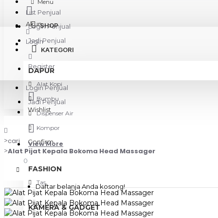
Menu
List Penjual
Akun
SHOP
Login Penjual
Jadi Penjual
Login
KATEGORI
Register
DAPUR
Alat Kopi
Login Penjual
Bumbu
Jadi Penjual
Wishlist
Dispenser Air
Kompor
cari
Confirm
View More
Alat Pijat Kepala Bokoma Head Massager
0
FASHION
Tas
Daftar belanja Anda kosong!
KAMERA & GADGET