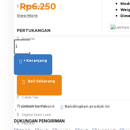
Rp6.250
Mode
Meja Komputer
Weig
View More
Dime
PERTUKANGAN
Amplas
Blower
Bor
+ Keranjang
Gergaji
View More
Beli Sekarang
RUMAH TANGGA
Cable Ties
Colokan Listrik
Tambah ke Favorit
Bandingkan produk ini
Digital Door Lock
DUKUNGAN PENGIRIMAN
Fashion