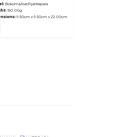
l:
BokomaAlatPijatKepala
ht:
150.00g
nsions:
9.50cm x 9.50cm x 22.00cm