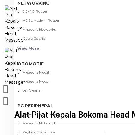
NETWORKING
3G-4G Router
ADSL Modem Router
Aksesoris Networks
Cable Coaxial
View More
OTOMOTIF
Aksesoris Mobil
Aksesoris Motor
Jet Cleaner
PC PERIPHERAL
Alat Pijat Kepala Bokoma Head
Aksesoris Komputer
Aksesoris Notebook
Keyboard & Mouse