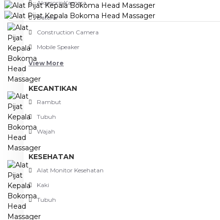
Aksesoris Kamera
Baterai
Construction Camera
Mobile Speaker
View More
KECANTIKAN
Rambut
Tubuh
Wajah
KESEHATAN
Alat Monitor Kesehatan
Kaki
Tubuh