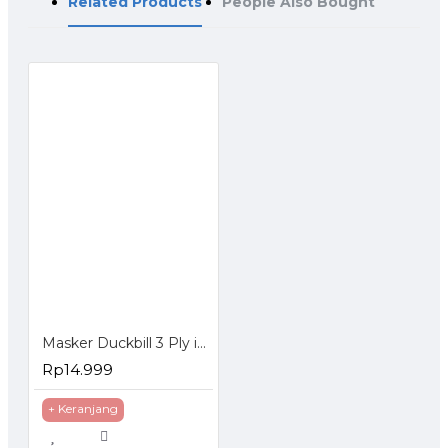
Related Products
People Also Bought
Masker Duckbill 3 Ply isi 50 Pcs Dewasa Duck Bill Mask
Rp14.999
+ Keranjang