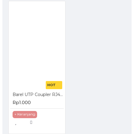
HOT
Barel UTP Coupler RJ45 Female to Female
Rp1.000
+ Keranjang