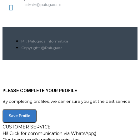
admin@palugada.id
PT. Palugada Informatika
Copyright @Palugada
PLEASE COMPLETE YOUR PROFILE
By completing profiles, we can ensure you get the best service
Save Profile
CUSTOMER SERVICE
Hi! Click for communication via WhatsApp;)
Our team usually replies in minutes