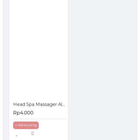
TOCK
Head Spa Massager Alat Pijat Kepala Plastik
Rp4.000
+ Keranjang