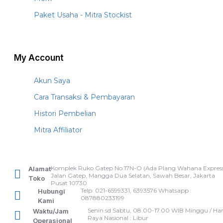
Paket Usaha - Mitra Stockist
My Account
Akun Saya
Cara Transaksi & Pembayaran
Histori Pembelian
Mitra Affiliator
Komplek Ruko Gatep No.17N-O (Ada Plang Wahana Express
Alamat
Jalan Gatep, Mangga Dua Selatan, Sawah Besar, Jakarta
Toko
Pusat 10730
Telp: 021-6599331, 6393576 Whatsapp :
Hubungi
087880233199
Kami
Senin sd Sabtu, 08.00-17.00 WIB Minggu / Har
Waktu/Jam
Raya Nasional : Libur
Operasional