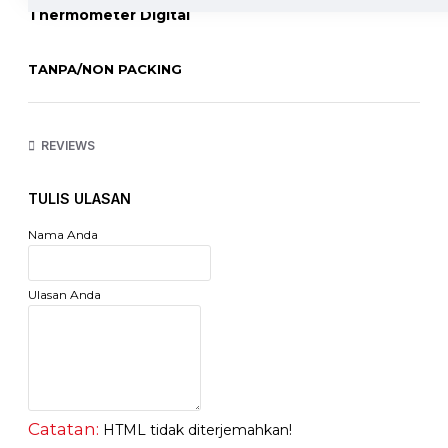
Thermometer Digital
TANPA/NON PACKING
Mudah :
REVIEWS
Mudah di Baca, Tampilan LCD, Berbunyi "Beep" Ketika
sudah selesai.
TULIS ULASAN
Cepat :
Nama Anda
Hanya membutuhkan waktu 60 detik untuk mengetahui
suhu badan, bisa digunakan berulang kali
Ulasan Anda
Akurat :
+- 0.1 derajat celcius. Dapat mengukur dari 32 derajat celcius
- -42 derajat celcius.
Catatan:
HTML tidak diterjemahkan!