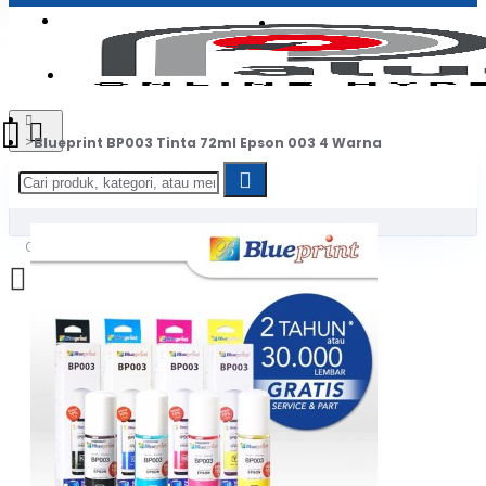
Login
Jadi Penjual
Register
Blueprint BP003 Tinta 72ml Epson 003 4 Warna
0
Daftar belanja Anda kosong!