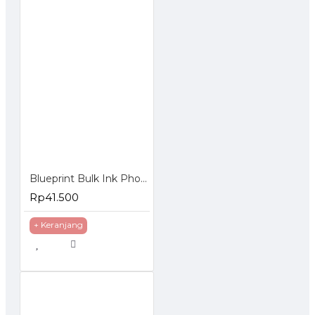
Blueprint Bulk Ink Photo 100 ml Epson Tinta Botol Kualitas Foto 6 Warna
Rp41.500
+ Keranjang