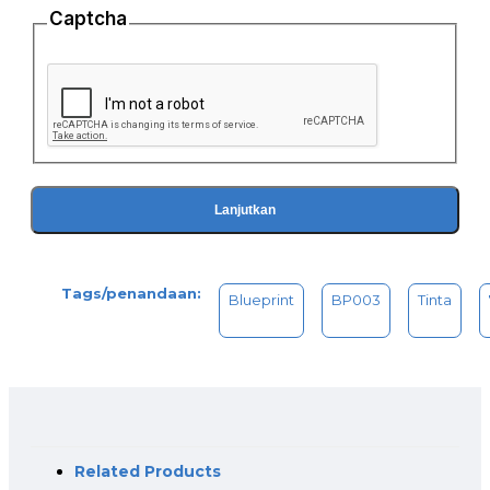
1 botol tinta 72ml epson 003 black/cyan/magenta/yellow
Captcha
Cara Penggunaan :
Jangan dicampur dengan tinta Pigment, Art Paper, maupun
Sublim Blueprint.
Jaga posisi botol tetap berdiri tegak setelah dibuka.
Buka kemasan botol hanya pada saat akan digunakan.
Lanjutkan
Tags/penandaan:
Blueprint
BP003
Tinta
Related Products