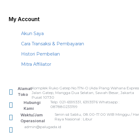
My Account
Akun Saya
Cara Transaksi & Pembayaran
Histori Pembelian
Mitra Affiliator
Komplek Ruko Gatep No.17N-O (Ada Plang Wahana Express
Alamat
Jalan Gatep, Mangga Dua Selatan, Sawah Besar, Jakarta
Toko
Pusat 10730
Telp: 021-6599331, 6393576 Whatsapp :
Hubungi
087880233199
Kami
Senin sd Sabtu, 08.00-17.00 WIB Minggu / Har
Waktu/Jam
Raya Nasional : Libur
Operasional
admin@palugada.id