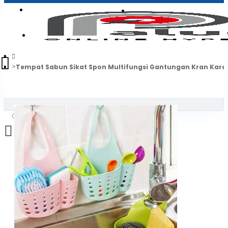
Login
Jadi Penjual
Register
Tempat Sabun Sikat Spon Multifungsi Gantungan Kran Kare
0
Daftar belanja Anda kosong!