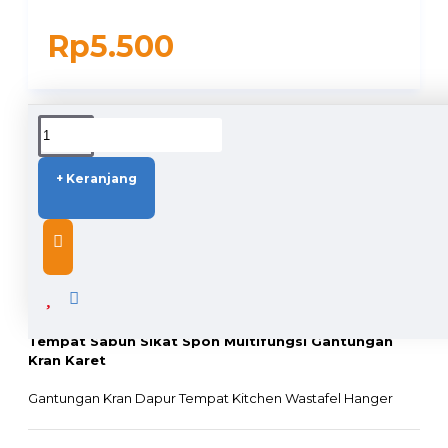
Rp5.500
DUKUNGAN PENGIRIMAN
+ Keranjang
DESCRIPTION
Tempat Sabun Sikat Spon Multifungsi Gantungan
Kran Karet
Gantungan Kran Dapur Tempat Kitchen Wastafel Hanger
Multifungsi Holder
Gantungan kran serbaguna ini bisa digantung dimana saja