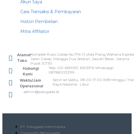
Akun Saya
Cara Transaksi & Pembayaran
Histori Pembelian
Mitra Affiliator
Komplek Ruko Gatep No.17N-O (Ada Plang Wahana Express
Alamat
Jalan Gatep, Mangga Dua Selatan, Sawah Besar, Jakarta
Toko
Pusat 10730
Telp: 021-6599331, 6393576 Whatsapp :
Hubungi
087880233199
Kami
Senin sd Sabtu, 08.00-17.00 WIB Minggu / Har
Waktu/Jam
Raya Nasional : Libur
Operasional
admin@palugada.id
PT. Palugada Informatika
Copyright @Palugada