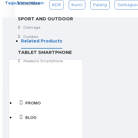
Tags/penandaan:
View More
KDR
Kunci
Palang
Serbagun
SPORT AND OUTDOOR
Olahraga
Outdoor
Related Products
TABLET SMARTPHONE
Aksesoris Smartphone
PROMO
BLOG