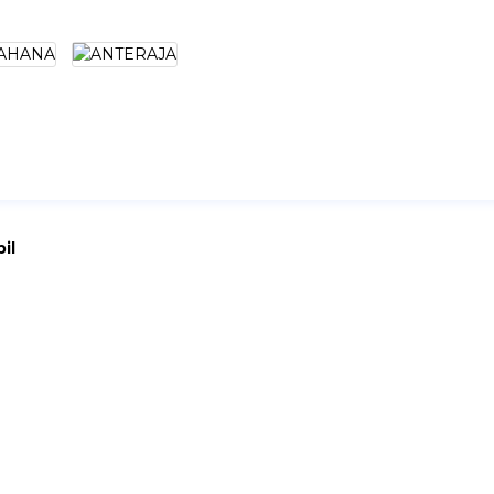
il
ituasi apapun saat terjadi pecah ban kendaraan ataupun dalam 
 4 ukuran dan disesuaikan untuk jenis Baut Roda Kendaraan