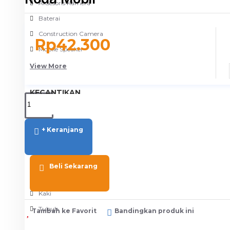
Aksesoris Kamera
Baterai
Construction Camera
Rp42.300
Mobile Speaker
View More
KECANTIKAN
Rambut
Tubuh
+ Keranjang
Wajah
KESEHATAN
Beli Sekarang
Alat Monitor Kesehatan
Kaki
Tubuh
Tambah ke Favorit
Bandingkan produk ini