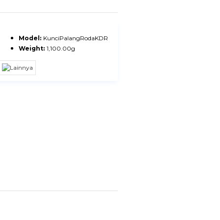
Model:
KunciPalangRodaKDR
Weight:
1,100.00g