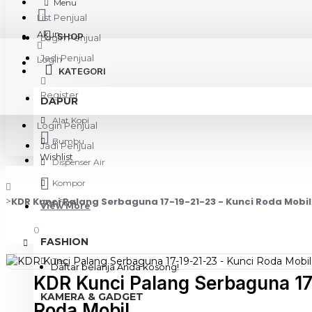
Menu
List Penjual
Akun
SHOP
Login Penjual
Jadi Penjual
Login
KATEGORI
Register
DAPUR
Alat Kopi
Login Penjual
Bumbu
Jadi Penjual
Wishlist
Dispenser Air
Kompor
KDR Kunci Palang Serbaguna 17-19-21-23 - Kunci Roda Mobil
Confirm
View More
0
FASHION
Tas
Daftar belanja Anda kosong!
KDR Kunci Palang Serbaguna 17
KAMERA & GADGET
Roda Mobil