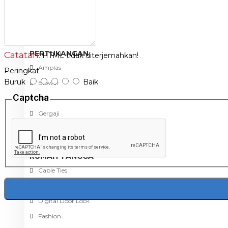
Meja Komputer
View More
PERTUKANGAN
Catatan:
HTML tidak diterjemahkan!
Amplas
Peringkat
Buruk
Baik
Blower
Captcha
Bor
Gergaji
View More
RUMAH TANGGA
Cable Ties
Colokan Listrik
Digital Door Lock
Fashion