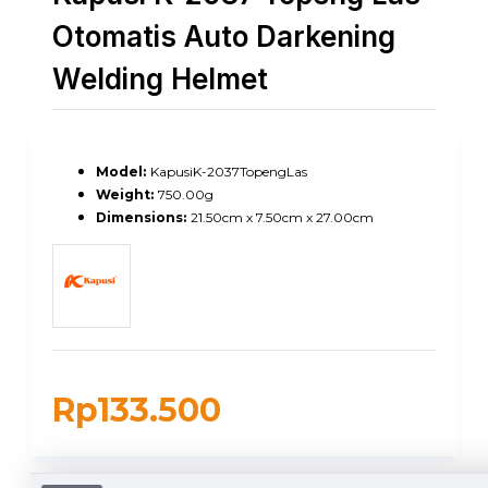
Otomatis Auto Darkening
Welding Helmet
Model:
KapusiK-2037TopengLas
Weight:
750.00g
Dimensions:
21.50cm x 7.50cm x 27.00cm
Rp133.500