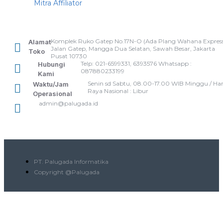
Mitra Affiliator
Komplek Ruko Gatep No.17N-O (Ada Plang Wahana Express
Alamat
Jalan Gatep, Mangga Dua Selatan, Sawah Besar, Jakarta
Toko
Pusat 10730
Telp: 021-6599331, 6393576 Whatsapp :
Hubungi
087880233199
Kami
Senin sd Sabtu, 08.00-17.00 WIB Minggu / Har
Waktu/Jam
Raya Nasional : Libur
Operasional
admin@palugada.id
PT. Palugada Informatika
Copyright @Palugada