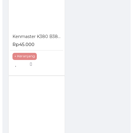
Kenmaster K380 B380 Tool Box Kotak Perkakas
Rp45.000
+ Keranjang