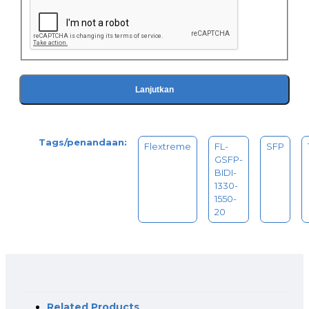
Lanjutkan
Tags/penandaan:
Flextreme
FL-
SFP
GSFP-
BIDI-
1330-
1550-
20
Related Products