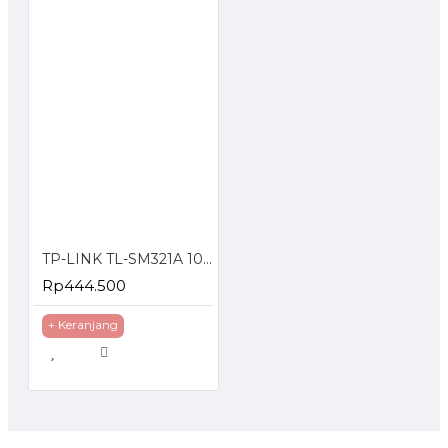
TP-LINK TL-SM321A 1000Base-BX WDM Bi-Directional SFP Module
Rp444.500
+ Keranjang