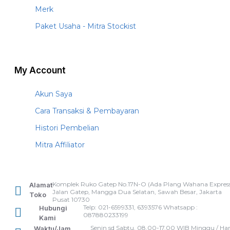
Merk
Paket Usaha - Mitra Stockist
My Account
Akun Saya
Cara Transaksi & Pembayaran
Histori Pembelian
Mitra Affiliator
Komplek Ruko Gatep No.17N-O (Ada Plang Wahana Express
Alamat
Jalan Gatep, Mangga Dua Selatan, Sawah Besar, Jakarta
Toko
Pusat 10730
Telp: 021-6599331, 6393576 Whatsapp :
Hubungi
087880233199
Kami
Senin sd Sabtu, 08.00-17.00 WIB Minggu / Har
Waktu/Jam