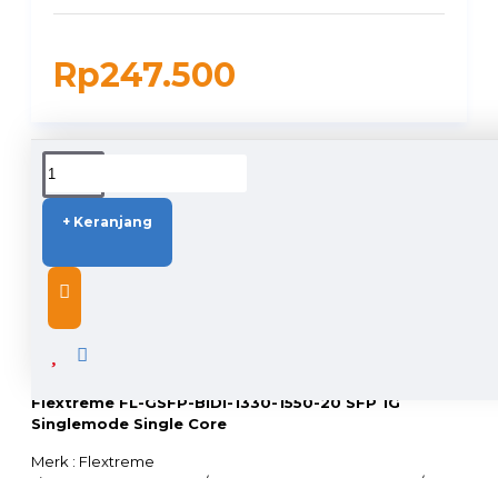
Rp247.500
DUKUNGAN PENGIRIMAN
+ Keranjang
DESCRIPTION
Flextreme FL-GSFP-BIDI-1330-1550-20 SFP 1G
Singlemode Single Core
Merk : Flextreme
Tipe : FL-GSFP-BIDI-1310/1550-L20 & FL-GSFP-BIDI-1550/1310-