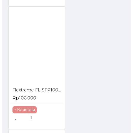
Flextreme FL-SFP1000SM SFP Module 1000BaseLX Single Mode
Rp106.000
+ Keranjang