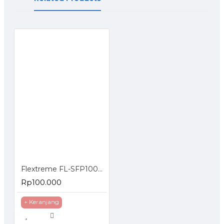
Flextreme FL-SFP1000MM SFP Module 1000BaseSX Multimode
Rp100.000
+ Keranjang