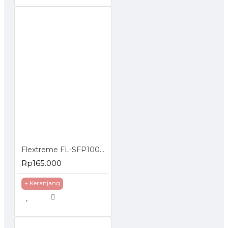
Flextreme FL-SFP1000SM-40 SFP Module 1000BaseLX Single Mode 40 Km
Rp165.000
+ Keranjang