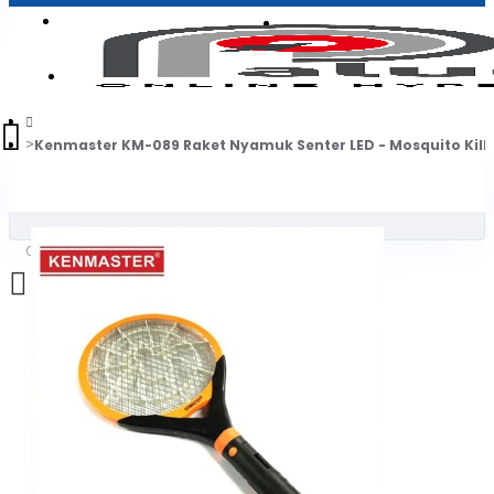
Login
Jadi Penjual
Register
Kenmaster KM-089 Raket Nyamuk Senter LED - Mosquito Kill
0
Daftar belanja Anda kosong!