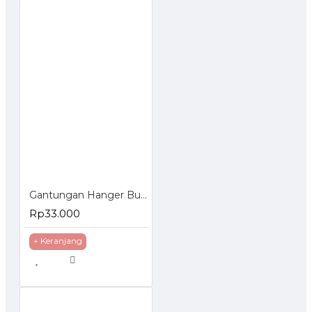
Gantungan Hanger Bulat 28 Ring untuk Hijab Jilbab Kerudung Dasi Syal
Rp33.000
+ Keranjang