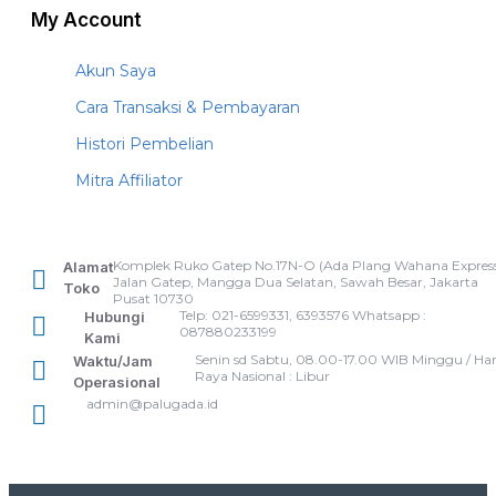
My Account
Akun Saya
Cara Transaksi & Pembayaran
Histori Pembelian
Mitra Affiliator
Komplek Ruko Gatep No.17N-O (Ada Plang Wahana Express
Alamat
Jalan Gatep, Mangga Dua Selatan, Sawah Besar, Jakarta
Toko
Pusat 10730
Telp: 021-6599331, 6393576 Whatsapp :
Hubungi
087880233199
Kami
Senin sd Sabtu, 08.00-17.00 WIB Minggu / Har
Waktu/Jam
Raya Nasional : Libur
Operasional
admin@palugada.id