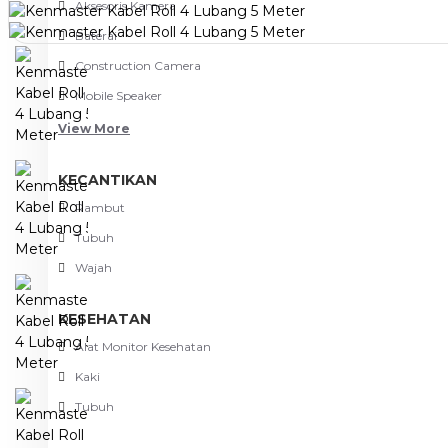
Aksesoris Kamera
Baterai
Construction Camera
Mobile Speaker
View More
KECANTIKAN
Rambut
Tubuh
Wajah
KESEHATAN
Alat Monitor Kesehatan
Kaki
Tubuh