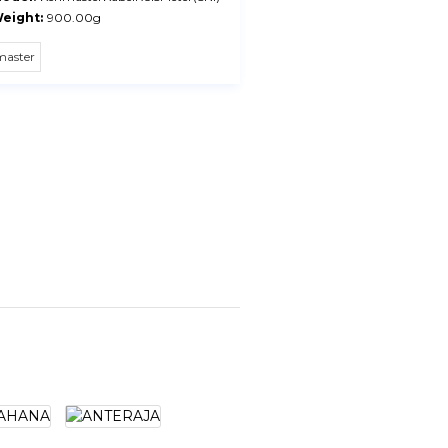
eight:
900.00g