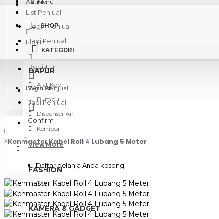
Akun
Menu
List Penjual
SHOP
Login Penjual
Jadi Penjual
Login
KATEGORI
Register
DAPUR
Alat Kopi
Login Penjual
Wishlist
Bumbu
Jadi Penjual
Dispenser Air
Confirm
Kompor
0
Kenmaster Kabel Roll 4 Lubang 5 Meter
View More
Daftar belanja Anda kosong!
FASHION
Tas
KAMERA & GADGET