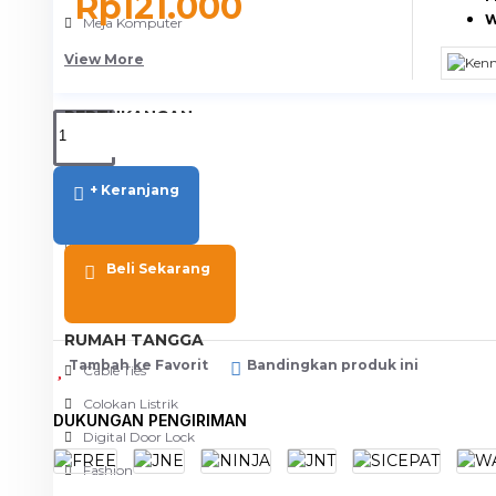
Rp121.000
W
Meja Komputer
View More
PERTUKANGAN
Amplas
Blower
+ Keranjang
Bor
Gergaji
Beli Sekarang
View More
RUMAH TANGGA
Tambah ke Favorit
Bandingkan produk ini
Cable Ties
Colokan Listrik
DUKUNGAN PENGIRIMAN
Digital Door Lock
Fashion