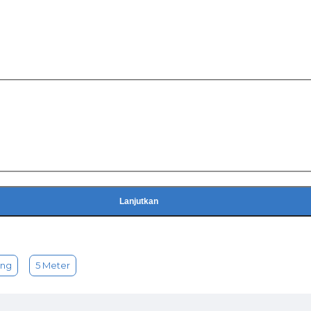
Lanjutkan
ang
5 Meter