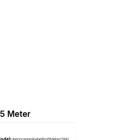
 5 Meter
odel:
KenmasterKabelRol5Meter(SNI)