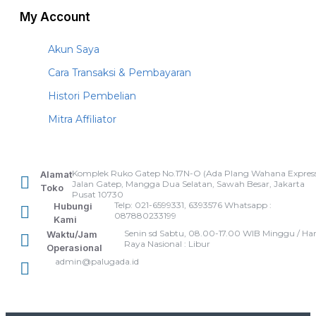
My Account
Akun Saya
Cara Transaksi & Pembayaran
Histori Pembelian
Mitra Affiliator
Komplek Ruko Gatep No.17N-O (Ada Plang Wahana Express
Alamat
Jalan Gatep, Mangga Dua Selatan, Sawah Besar, Jakarta
Toko
Pusat 10730
Telp: 021-6599331, 6393576 Whatsapp :
Hubungi
087880233199
Kami
Senin sd Sabtu, 08.00-17.00 WIB Minggu / Har
Waktu/Jam
Raya Nasional : Libur
Operasional
admin@palugada.id