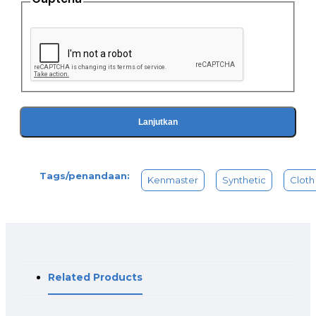
- Dapat menyerap air lebih banyak dari pada kanebo biasa
- Kanebo ini dijaga dalam keadaan setengah lembab agar
tidak kering dan siliconenya terjaga dengan baik
- Memiliki Serat Ganda sehingga bisa menghilangkan debu
dan kotoran lebih banyak
Jika kain sintetis Anda mengering dan menjadi keras, hanya
bilas dengan air hangat sampai menjadi lembut
Bilas dengan baik sebelum digunakan untuk pertama kali
Lanjutkan
Tags/penandaan:
Kenmaster
Synthetic
Cloth
Related Products