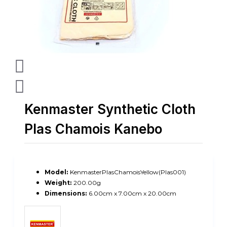
Kenmaster Synthetic Cloth
Plas Chamois Kanebo
Model:
KenmasterPlasChamoisYellow(Plas001)
Weight:
200.00g
Dimensions:
6.00cm x 7.00cm x 20.00cm