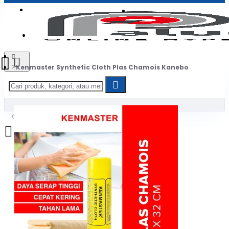
Login
Jadi Penjual
Register
Kenmaster Synthetic Cloth Plas Chamois Kanebo
0
Daftar belanja Anda kosong!