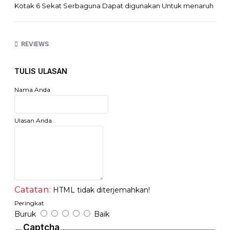
Kotak 6 Sekat Serbaguna Dapat digunakan Untuk menaruh
skincare anda supaya tidak berserakan
menjadikan meja rias anda lebih rapi dan cantik
REVIEWS
Dimensi:
Kotak Bawah : 15.5 x11.2 x 5.5 cm
Kotak Atas : 15.5 x 11.2 x 2cm
TULIS ULASAN
Warna : Random sesuai stok
Nama Anda
Bahan : Plastik kualitas bagus
Ulasan Anda
Catatan:
HTML tidak diterjemahkan!
Peringkat
Buruk
Baik
Captcha