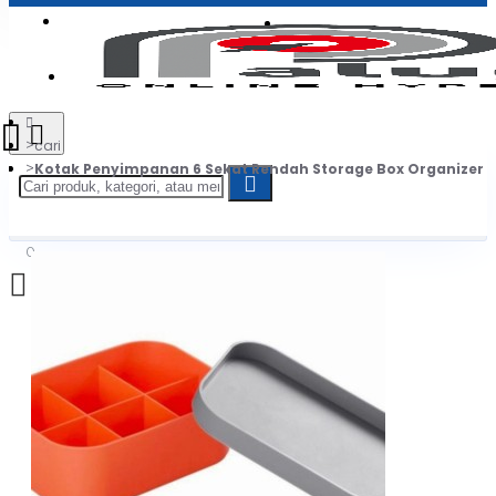
Login
Jadi Penjual
Register
cari
Kotak Penyimpanan 6 Sekat Rendah Storage Box Organizer
0
Daftar belanja Anda kosong!