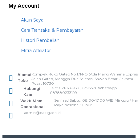
My Account
Akun Saya
Cara Transaksi & Pembayaran
Histori Pembelian
Mitra Affiliator
Komplek Ruko Gatep No.17N-O (Ada Plang Wahana Express
Alamat
Jalan Gatep, Mangga Dua Selatan, Sawah Besar, Jakarta
Toko
Pusat 10730
Telp: 021-6599331, 6393576 Whatsapp :
Hubungi
087880233199
Kami
Senin sd Sabtu, 08.00-17.00 WIB Minggu / Har
Waktu/Jam
Raya Nasional : Libur
Operasional
admin@palugada.id