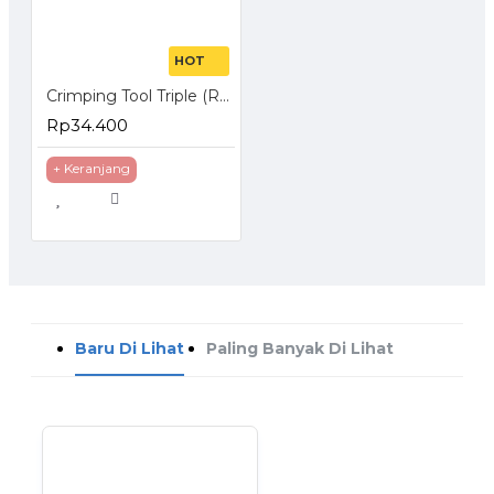
Kapasitas Switching 4.8Gbps
Auto-MDI/MDIX menghilangkan kebutuhan untuk kabel
crossover
HOT
Mendukung MAC address auto-learning dan auto-aging
Crimping Tool Triple (RJ-45 + RJ-11 + Cutter)
Mendukung port N-Way Auto-Negosiasi, Store dan Forward
Desain ukuran kompak untuk desktop, rackmountable
Rp34.400
Didesain Plug dan Play untuk menyederhanakan instalasi
+ Keranjang
Spesifikasi
FITUR PERANGKAT KERAS
Baru Di Lihat
Paling Banyak Di Lihat
Standar dan Protokol
IEEE 802.3i, IEEE 802.3u, IEEE 802.3x
Tampilan
24 10/100Mbps RJ45 Ports (Auto Negoti
10BASE-T: UTP category 3, 4, 5 cable 
Media Jaringan
100BASE-TX: UTP category 5, 5e or ab