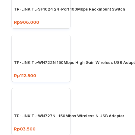
Fan Quantity
Fanless
TP-LINK TL-SF1024 24-Port 100Mbps Rackmount Switch
Dimensi ( W x D x H )
17.3*7.1*1.7 in. (440*180*44 mm)
Rp906.000
Catu Daya
100-240VAC, 50/60Hz
KINERJA
Switching Capacity
4.8Gbps
TP-LINK TL-WN722N 150Mbps High Gain Wireless USB Adapt
Tabel Alamat MAC
8K
Rp112.500
Paket Penerusan Rate
3.57Mpps
Green Technology
Innovative energy-efficient technolog
Transfer Method
Store-and-Forward
TP-LINK TL-WN727N : 150Mbps Wireless N USB Adapter
Lainnya
Rp83.500
Sertifikasi
FCC, CE, RoHS