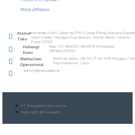
Mitra Affiliator
Komplek Ruko Gatep No.17N-O (Ada Plang Wahana Express
Alamat
Jalan Gatep, Mangga Dua Selatan, Sawah Besar, Jakarta
Toko
Pusat 10730
Telp: 021-6599331, 6393576 Whatsapp :
Hubungi
087880233199
Kami
Senin sd Sabtu, 08.00-17.00 WIB Minggu / Har
Waktu/Jam
Raya Nasional : Libur
Operasional
admin@palugada.id
PT. Palugada Informatika
Copyright @Palugada