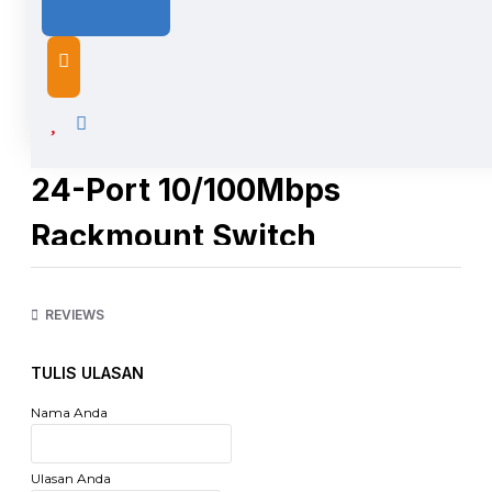
DESCRIPTION
24-Port 10/100Mbps
Rackmount Switch
TL-SF1024
REVIEWS
Highlight:
TULIS ULASAN
24 port RJ45 10/100M.
Teknologi Inovatif hemat energi menghemat daya hingga
Nama Anda
40%.
Mendukung MAC address self-learning dan auto MDI /
MDIX.
Ulasan Anda
Standar 19-inci rangka baja.