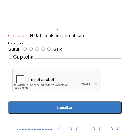
Tinjauan
Fungsi Produk
Catatan:
HTML tidak diterjemahkan!
24 port Fast Ethernet Switch TL-SF1024 dirancang untuk memenuhi
Peringkat
kebutuhan workgroup paling banyak diminati dan kebutuhan konektivitas
Buruk
Baik
departemen. Switch yang handal dan mudah dalam penggunaan tanpa
Captcha
kompleksitas manajemen, TL-SF1024 menyediakan 24 port
10/100Mbps. TL-SF1024 menggabungkan kemudahan penggunaan
dengan kinerja tak tertandingi yang menghasilkan nilai yang luar biasa
untuk setiap administrator jaringan yang sadar akan biaya dengan solusi
yang terbaik dan harga terbaik.
Mudah Digunakan
Fitur auto dari switch gigabit ini membuat instalasi menajdi mudah dan
bebas dari kerepotan. Tidak diperlukan konfigurasi. Auto MDI / MDI-X
Lanjutkan
crossover yang ada pada semua port menghilangkan kebutuhan untuk
kabel crossover atau port uplink. Auto-negosiasi pada setiap port
deteksi kecepatan link dari sebuah perangkat jaringan (baik 10, 100) dan
menyesuaikan untuk kompatibilitas dan kinerja yang optimal. Ukuran
Tags/penandaan: