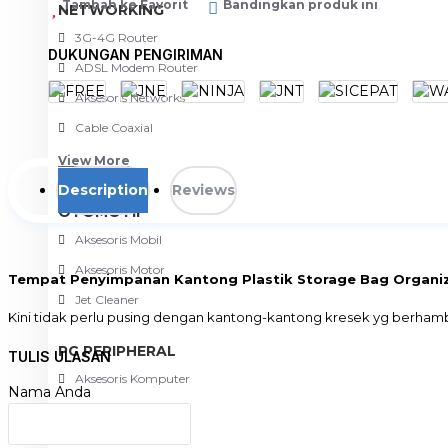
Tambah ke Favorit
Bandingkan produk ini
NETWORKING
3G-4G Router
DUKUNGAN PENGIRIMAN
ADSL Modem Router
Aksesoris Networks
Cable Coaxial
View More
Description
Reviews
OTOMOTIF
Aksesoris Mobil
Aksesoris Motor
Tempat Penyimpanan Kantong Plastik Storage Bag Organi
Jet Cleaner
Kini tidak perlu pusing dengan kantong-kantong kresek yg berhambu
PC PERIPHERAL
Keunggulan Produk
TULIS ULASAN
-Terdapat tali gantung sehingga dapat digantung di berbagai temp
Aksesoris Komputer
Nama Anda
-Terdapat lubang akses pada bagian bawah sehingga dapat menga
Aksesoris Notebook
-Hemat tempat
-Kualias bahan yang bagus dan terjamin
Keyboard & Mouse