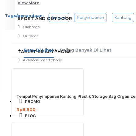
View More
Tags/penandaan:
Tempat
Penyimpanan
Kantong
SPORT AND OUTDOOR
Olahraga
Outdoor
Baru Di Lihat
Paling Banyak Di Lihat
TABLET SMARTPHONE
Aksesoris Smartphone
Tempat Penyimpanan Kantong Plastik Storage Bag Organize
PROMO
Rp6.500
BLOG