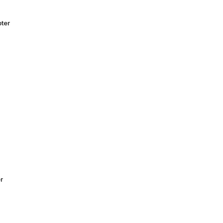
ter
r