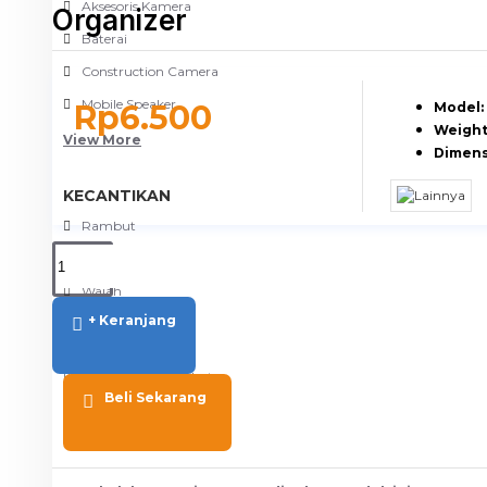
Aksesoris Kamera
Organizer
Baterai
Construction Camera
Mobile Speaker
Rp6.500
Model:
Weight
View More
Dimens
KECANTIKAN
Rambut
Tubuh
Wajah
+ Keranjang
KESEHATAN
Alat Monitor Kesehatan
Beli Sekarang
Kaki
Tubuh