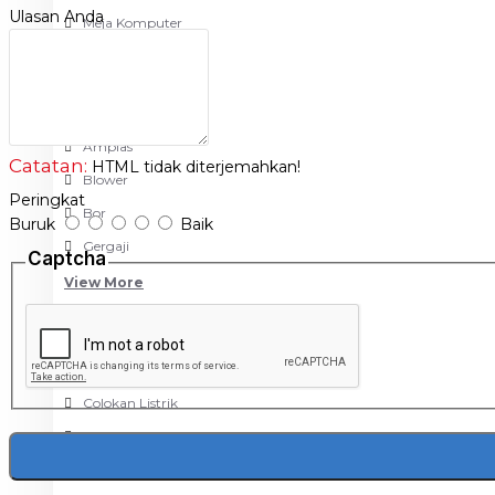
-Desain yang minimalis , hemat tempat dan ergonomis
Ulasan Anda
- Tersedia dalam beragam warna
Meja Komputer
View More
Size : 37.5 X16 CM
Warna : Orange, Hitam (akan dikirim Random)
PERTUKANGAN
Amplas
Catatan:
HTML tidak diterjemahkan!
Blower
Peringkat
Bor
Buruk
Baik
Gergaji
Captcha
View More
RUMAH TANGGA
Cable Ties
Colokan Listrik
Digital Door Lock
Fashion