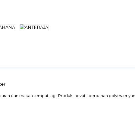
zer
ran dan makan tempat lagi. Produk inovatif berbahan polyester yang
at sesuai kebutuhan
mbil plastik dengan mudah