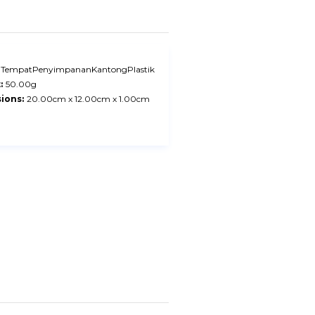
TempatPenyimpananKantongPlastik
:
50.00g
ions:
20.00cm x 12.00cm x 1.00cm