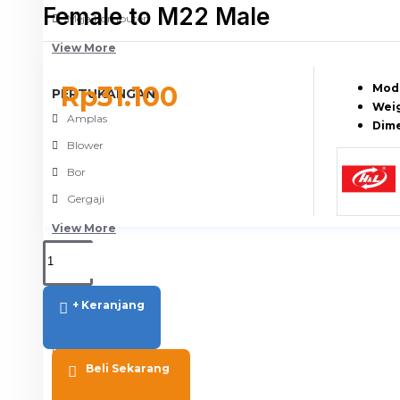
Female to M22 Male
Meja Komputer
View More
Rp31.100
Mode
PERTUKANGAN
Weig
Amplas
Dime
Blower
Bor
Gergaji
View More
RUMAH TANGGA
Cable Ties
+ Keranjang
Colokan Listrik
Digital Door Lock
Beli Sekarang
Fashion