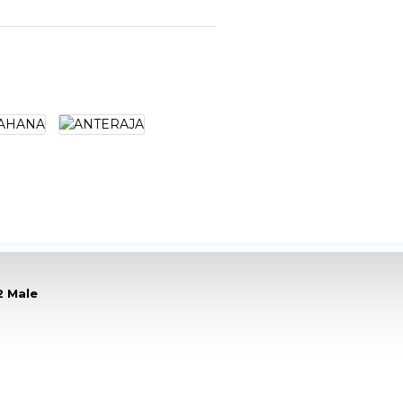
2 Male
 Selang Ql 1900, QL2500, PW 70 dan PWC 70.