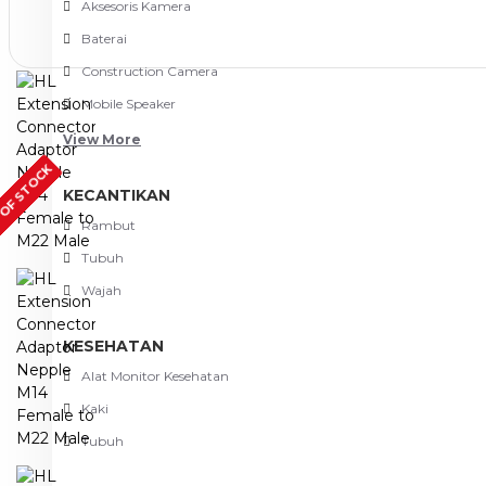
Aksesoris Kamera
Baterai
Construction Camera
Mobile Speaker
View More
OF STOCK
KECANTIKAN
Rambut
Tubuh
Wajah
KESEHATAN
Alat Monitor Kesehatan
Kaki
Tubuh