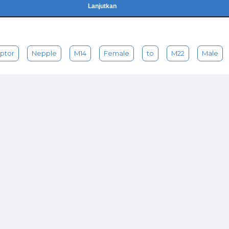
Lanjutkan
ptor
Nepple
M14
Female
to
M22
Male