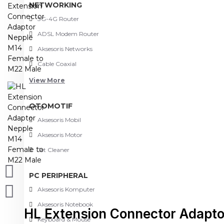
NETWORKING
3G-4G Router
ADSL Modem Router
Aksesoris Networks
Cable Coaxial
View More
OTOMOTIF
Aksesoris Mobil
Aksesoris Motor
Jet Cleaner
PC PERIPHERAL
Aksesoris Komputer
Aksesoris Notebook
HL Extension Connector Adapt
Keyboard & Mouse