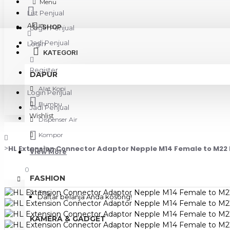
Menu
List Penjual
Akun
SHOP
Login Penjual
Jadi Penjual
Login
KATEGORI
Register
DAPUR
Alat Kopi
Login Penjual
Bumbu
Jadi Penjual
Wishlist
Dispenser Air
Kompor
HL Extension Connector Adaptor Nepple M14 Female to M22
Confirm
View More
0
FASHION
Tas
Daftar belanja Anda kosong!
KAMERA & GADGET