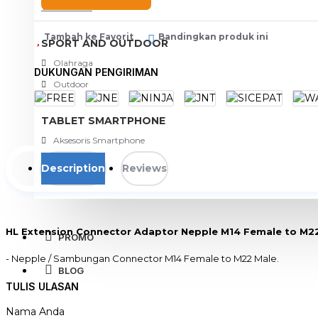
View More
Tambah ke Favorit
Bandingkan produk ini
SPORT AND OUTDOOR
Olahraga
DUKUNGAN PENGIRIMAN
Outdoor
TABLET SMARTPHONE
Aksesoris Smartphone
Description
Reviews
HL Extension Connector Adaptor Nepple M14 Female to M2
PROMO
- Nepple / Sambungan Connector M14 Female to M22 Male.
BLOG
- Bisa digunakan sebagai nepple connector dari Gun Ac Cleaner ke
- Bisa langsung PNP ke Gun Ac Cleaner untuk Cuci AC.
TULIS ULASAN
- Harga yang dijual adalah harga per 1 unit / Qty.
Nama Anda