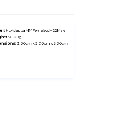
l:
HLAdaptorM14FemaletoM22Male
ht:
50.00g
nsions:
3.00cm x 3.00cm x 5.00cm