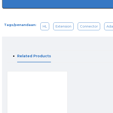
Tags/penandaan:
HL
Extension
Connector
Ada
Related Products