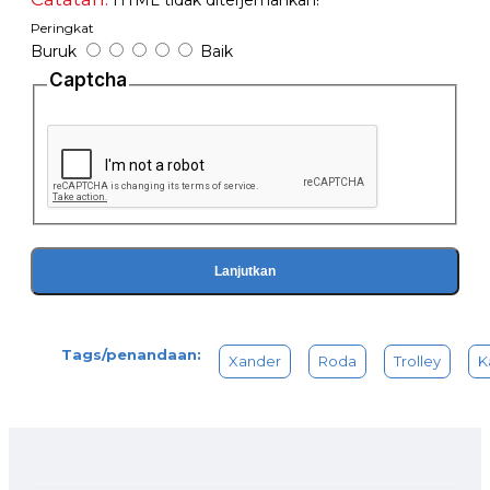
HTML tidak diterjemahkan!
Peringkat
Buruk
Baik
Captcha
Lanjutkan
Tags/penandaan:
Xander
Roda
Trolley
K