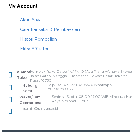
My Account
Akun Saya
Cara Transaksi & Pembayaran
Histori Pembelian
Mitra Affiliator
Komplek Ruko Gatep No.17N-O (Ada Plang Wahana Express
Alamat
Jalan Gatep, Mangga Dua Selatan, Sawah Besar, Jakarta
Toko
Pusat 10730
Telp: 021-6599331, 6393576 Whatsapp :
Hubungi
087880233199
Kami
Senin sd Sabtu, 08.00-17.00 WIB Minggu / Har
Waktu/Jam
Raya Nasional : Libur
Operasional
admin@palugada.id