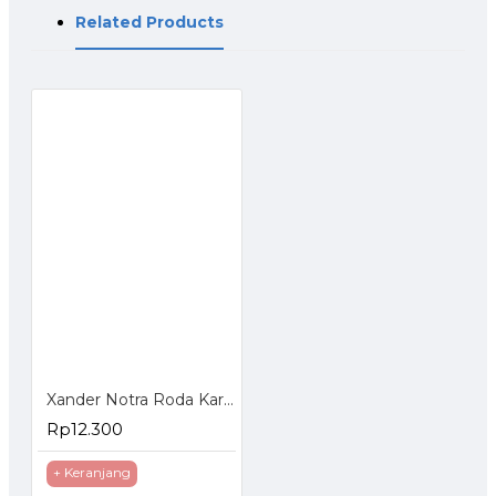
Related Products
Xander Notra Roda Karet Mati 3 inch - Roda Karet Troli Trolley Trolly
Rp12.300
+ Keranjang