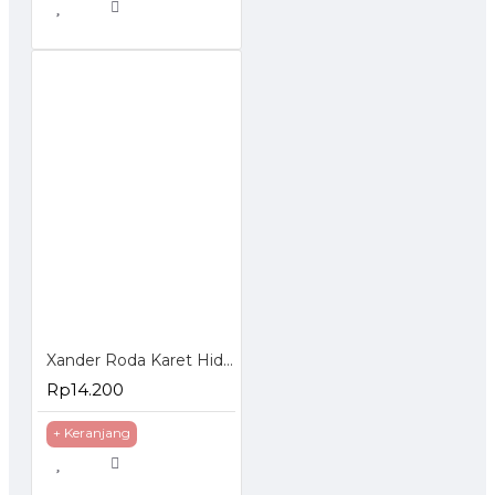
Xander Roda Karet Hidup 3 inch - Roda Etalase Troli Trolley Trolly
Rp14.200
+ Keranjang