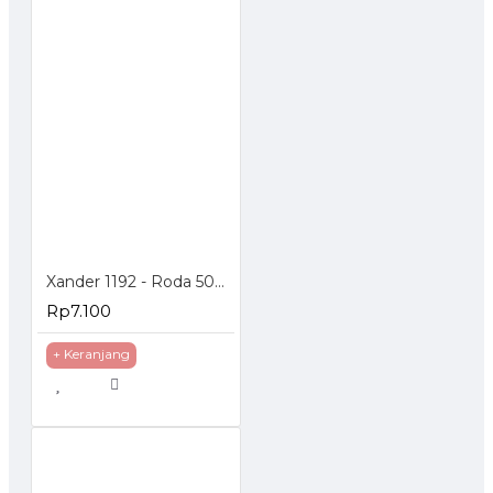
Xander 1192 - Roda 50mm Hidup Rem - Poliurethane - 2 inch
Rp7.100
+ Keranjang