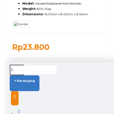
Model:
XanderRodaKaretHitam5InMati
Weight:
800.00g
Dimensions:
16.00cm x 8.00cm x 12.50cm
Rp23.800
DUKUNGAN PENGIRIMAN
+ Keranjang
DESCRIPTION