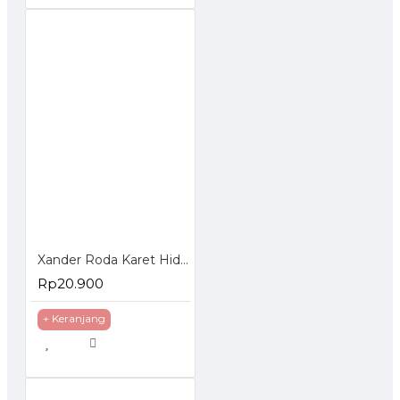
Xander Roda Karet Hidup Rem 3 inch - Roda Troli Trolley Trolly
Rp20.900
+ Keranjang