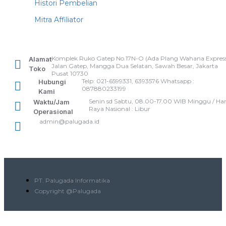
Histori Pembelian
Mitra Affiliator
Komplek Ruko Gatep No.17N-O (Ada Plang Wahana Express
Alamat
Jalan Gatep, Mangga Dua Selatan, Sawah Besar, Jakarta
Toko
Pusat 10730
Telp: 021-6599331, 6393576 Whatsapp :
Hubungi
087880233199
Kami
Senin sd Sabtu, 08.00-17.00 WIB Minggu / Har
Waktu/Jam
Raya Nasional : Libur
Operasional
admin@palugada.id
PT. Palugada Informatika
Copyright @Palugada