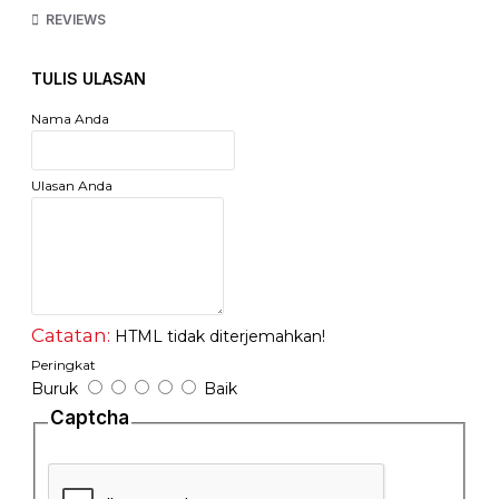
Mode : Hidup
REVIEWS
Bahan : Rubber / Karet Mentah
Harga Tertera adalah harga 1 Pcs
TULIS ULASAN
Nama Anda
Ulasan Anda
Catatan:
HTML tidak diterjemahkan!
Peringkat
Buruk
Baik
Captcha