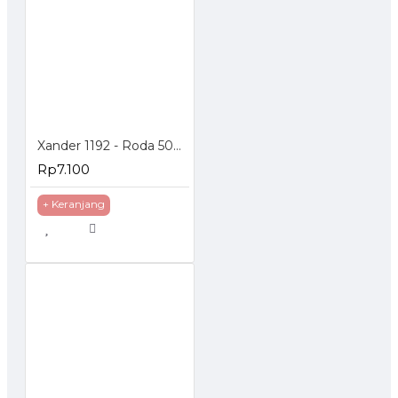
Xander 1192 - Roda 50mm Hidup Rem - Poliurethane - 2 inch
Rp7.100
+ Keranjang