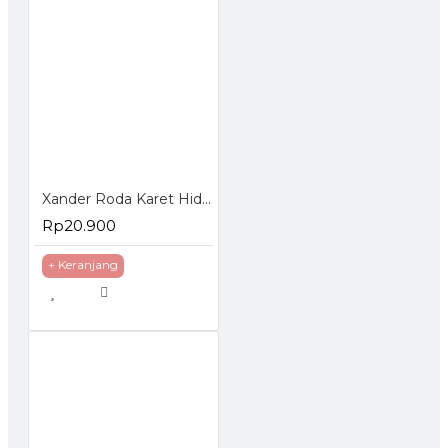
Xander Roda Karet Hidup Rem 3 inch - Roda Troli Trolley Trolly
Rp20.900
+ Keranjang