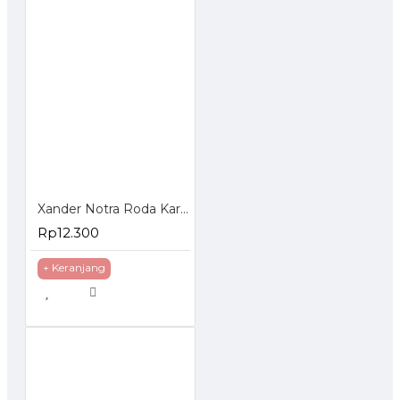
Xander Notra Roda Karet Mati 3 inch - Roda Karet Troli Trolley Trolly
Rp12.300
+ Keranjang