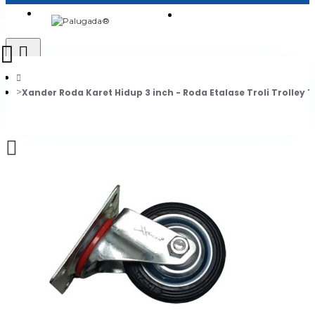
Login
Jadi Penjual
Register
Xander Roda Karet Hidup 3 inch - Roda Etalase Troli Trolley T
0
Daftar belanja Anda kosong!