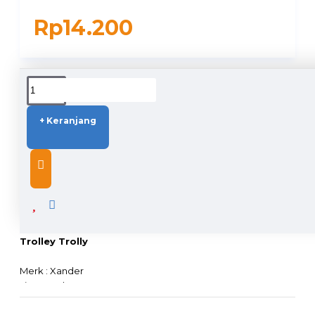
Rp14.200
DUKUNGAN PENGIRIMAN
+ Keranjang
DESCRIPTION
Xander Roda Karet Hidup 3 inch - Roda Etalase Troli
Trolley Trolly
Merk : Xander
Tipe : Roda Karet
Ukuran : 3 Inch / 75mm / 7.5cm (75-25-45)