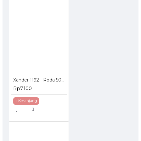
Xander 1192 - Roda 50mm Hidup Rem - Poliurethane - 2 inch
Rp7.100
+ Keranjang