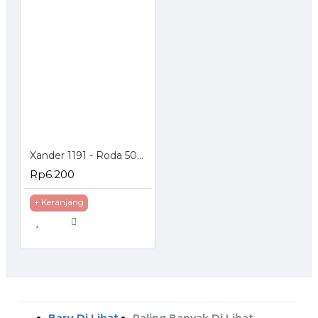
Xander 1191 - Roda 50mm Hidup - Poliurethane - 2 inch
Rp6.200
+ Keranjang
Baru Di Lihat
Paling Banyak Di Lihat