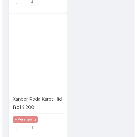
Xander Roda Karet Hidup 3 inch - Roda Etalase Troli Trolley Trolly
Rp14.200
+ Keranjang