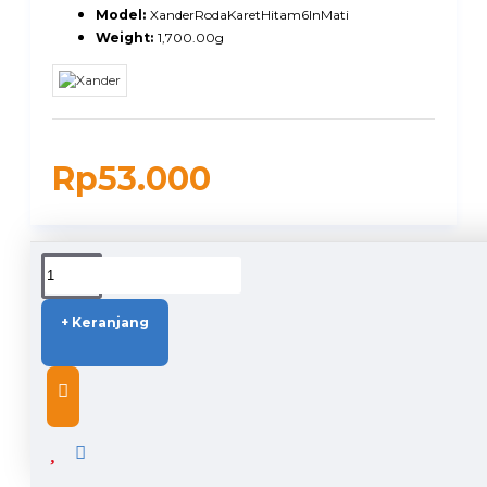
Model:
XanderRodaKaretHitam6InMati
Weight:
1,700.00g
Rp53.000
DUKUNGAN PENGIRIMAN
+ Keranjang
DESCRIPTION