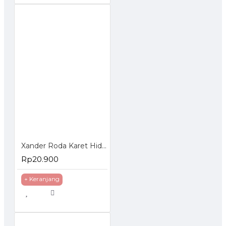
Xander Roda Karet Hidup Rem 3 inch - Roda Troli Trolley Trolly
Rp20.900
+ Keranjang