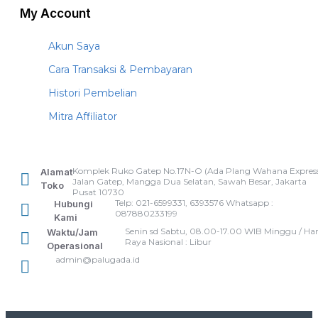
My Account
Akun Saya
Cara Transaksi & Pembayaran
Histori Pembelian
Mitra Affiliator
Komplek Ruko Gatep No.17N-O (Ada Plang Wahana Express
Alamat
Jalan Gatep, Mangga Dua Selatan, Sawah Besar, Jakarta
Toko
Pusat 10730
Telp: 021-6599331, 6393576 Whatsapp :
Hubungi
087880233199
Kami
Senin sd Sabtu, 08.00-17.00 WIB Minggu / Har
Waktu/Jam
Raya Nasional : Libur
Operasional
admin@palugada.id