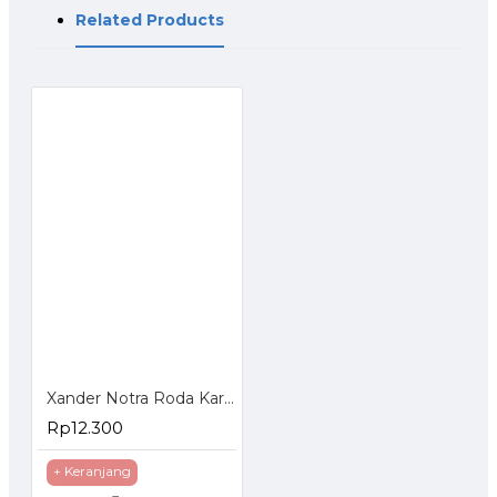
Related Products
Xander Notra Roda Karet Mati 3 inch - Roda Karet Troli Trolley Trolly
Rp12.300
+ Keranjang