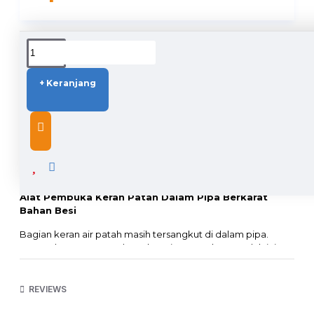
DUKUNGAN PENGIRIMAN
+ Keranjang
DESCRIPTION
Alat Pembuka Keran Patah Dalam Pipa Berkarat
Bahan Besi
Bagian keran air patah masih tersangkut di dalam pipa.
Jangan langsung membongkar pipa, gunakan produk ini,
akan dengan mudah membantu anda mengeluarkan sisa
keran yang tersangkut di dalam pipa tersebut.
REVIEWS
Cara Pakai :
Gunakan ujung yang kecil pada pipa 1/2 inch dan gunakan