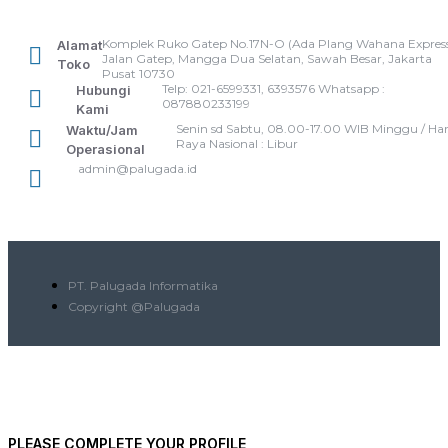
Komplek Ruko Gatep No.17N-O (Ada Plang Wahana Express
Alamat
Jalan Gatep, Mangga Dua Selatan, Sawah Besar, Jakarta
Toko
Pusat 10730
Telp: 021-6599331, 6393576 Whatsapp :
Hubungi
087880233199
Kami
Senin sd Sabtu, 08.00-17.00 WIB Minggu / Har
Waktu/Jam
Raya Nasional : Libur
Operasional
admin@palugada.id
PT. Palugada Informatika
Copyright @Palugada
PLEASE COMPLETE YOUR PROFILE