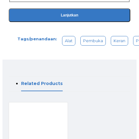
Lanjutkan
Tags/penandaan:
Alat
Pembuka
Keran
P
Related Products