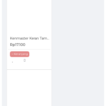
Kenmaster Keran Taman Besi 1/2 Inch - Kran Gagang Hijau
Rp17.100
+ Keranjang