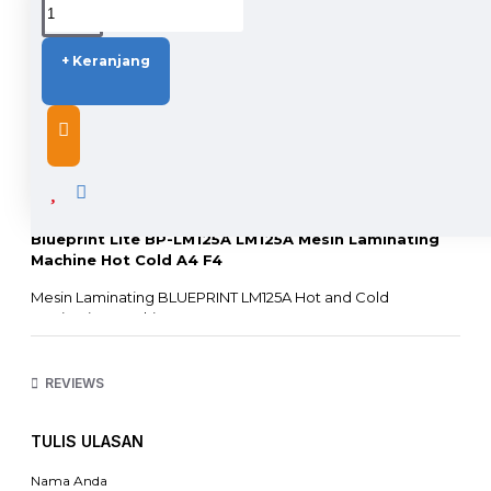
+ Keranjang
DESCRIPTION
Blueprint Lite BP-LM125A LM125A Mesin Laminating
Machine Hot Cold A4 F4
Mesin Laminating BLUEPRINT LM125A Hot and Cold
Laminating Machine A4 F4
Ultra Slim dan Ultra Compact Design
- Jenis Laminating : Dingin dan Panas
REVIEWS
- Lebar Laminating : A4-F4
- Ketebalan Laminasi : 80 - 125 Micron
- Ketebalan Dokumen : Maks 0,6 mm
TULIS ULASAN
- Fitur Anti-jam : Ya
- Power Supply : 220 - 240 VAC 50Hz
Nama Anda