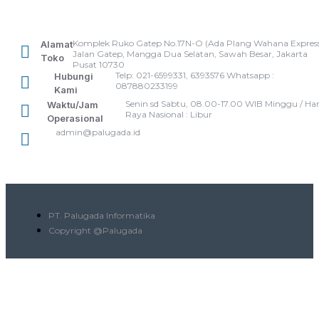
Komplek Ruko Gatep No.17N-O (Ada Plang Wahana Express
Alamat
Jalan Gatep, Mangga Dua Selatan, Sawah Besar, Jakarta
Toko
Pusat 10730
Telp: 021-6599331, 6393576 Whatsapp :
Hubungi
087880233199
Kami
Senin sd Sabtu, 08.00-17.00 WIB Minggu / Har
Waktu/Jam
Raya Nasional : Libur
Operasional
admin@palugada.id
PT. Palugada Informatika
Copyright @Palugada