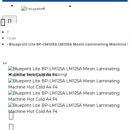
Login
Jadi Penjual
Register
cari
Blueprint Lite BP-LM125A LM125A Mesin Laminating Machine H
0
Daftar belanja Anda kosong!