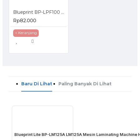
TOCK
Blueprint BP-LPF100 Laminating Pouch Film F4 100 Mikron isi 100 Pcs
Rp82.000
+ Keranjang
Baru Di Lihat
Paling Banyak Di Lihat
Blueprint Lite BP-LM125A LM125A Mesin Laminating Machine 