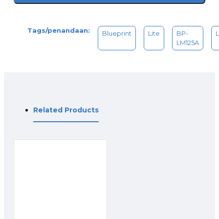
Tags/penandaan:
Blueprint
Lite
BP-
LM125A
Related Products