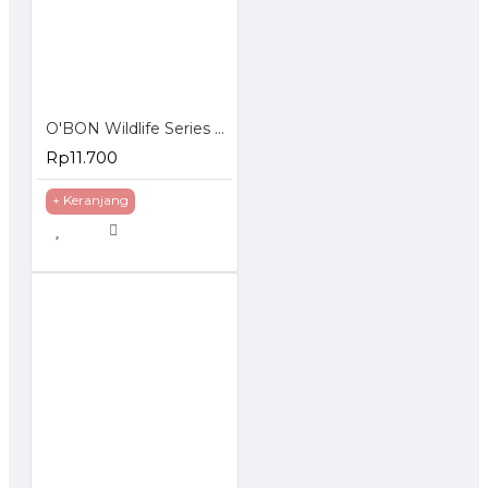
O'BON Wildlife Series Twin Pack Pensil 2B isi 2pcs
Rp11.700
+ Keranjang