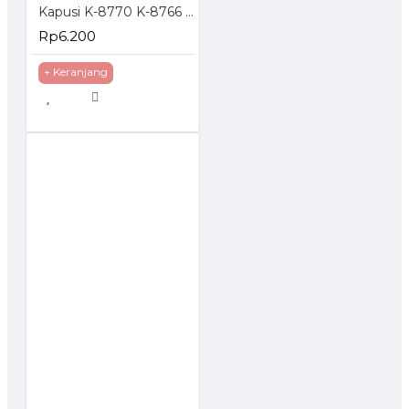
Kapusi K-8770 K-8766 Isi Cutter 10 Pcs Besar L-150 Hitam Putih
Rp6.200
+ Keranjang