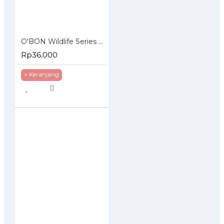
O'BON Wildlife Series Pensil 2B isi 10pcs
Rp36.000
+ Keranjang