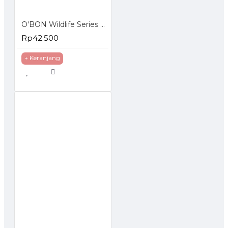
O'BON Wildlife Series Pensil Warna isi 12pcs
Rp42.500
+ Keranjang