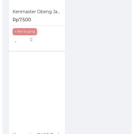
Kenmaster Obeng Jam Set 6 Pcs
Rp7.500
+ Keranjang