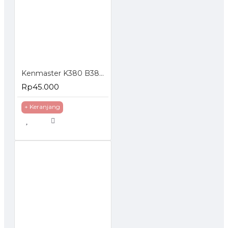
Kenmaster K380 B380 Tool Box Kotak Perkakas
Rp45.000
+ Keranjang