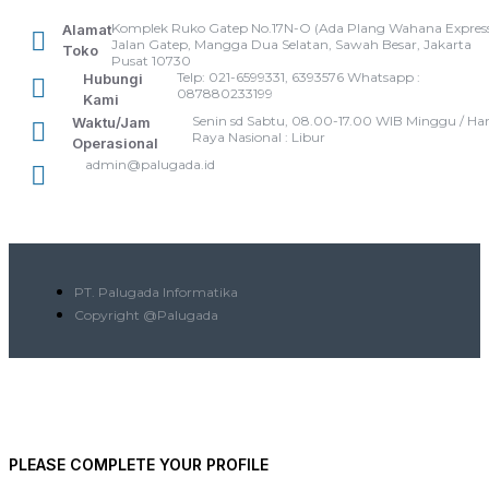
Komplek Ruko Gatep No.17N-O (Ada Plang Wahana Express
Alamat
Jalan Gatep, Mangga Dua Selatan, Sawah Besar, Jakarta
Toko
Pusat 10730
Telp: 021-6599331, 6393576 Whatsapp :
Hubungi
087880233199
Kami
Senin sd Sabtu, 08.00-17.00 WIB Minggu / Har
Waktu/Jam
Raya Nasional : Libur
Operasional
admin@palugada.id
PT. Palugada Informatika
Copyright @Palugada
PLEASE COMPLETE YOUR PROFILE