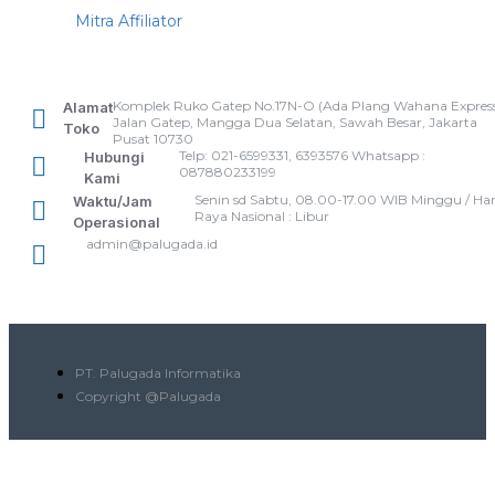
Mitra Affiliator
Komplek Ruko Gatep No.17N-O (Ada Plang Wahana Express
Alamat
Jalan Gatep, Mangga Dua Selatan, Sawah Besar, Jakarta
Toko
Pusat 10730
Telp: 021-6599331, 6393576 Whatsapp :
Hubungi
087880233199
Kami
Senin sd Sabtu, 08.00-17.00 WIB Minggu / Har
Waktu/Jam
Raya Nasional : Libur
Operasional
admin@palugada.id
PT. Palugada Informatika
Copyright @Palugada