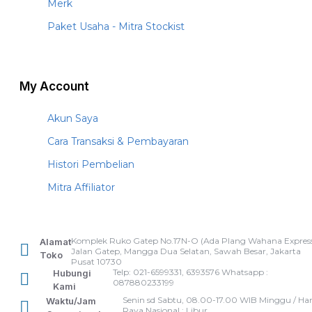
Merk
Paket Usaha - Mitra Stockist
My Account
Akun Saya
Cara Transaksi & Pembayaran
Histori Pembelian
Mitra Affiliator
Komplek Ruko Gatep No.17N-O (Ada Plang Wahana Express
Alamat
Jalan Gatep, Mangga Dua Selatan, Sawah Besar, Jakarta
Toko
Pusat 10730
Telp: 021-6599331, 6393576 Whatsapp :
Hubungi
087880233199
Kami
Senin sd Sabtu, 08.00-17.00 WIB Minggu / Har
Waktu/Jam
Raya Nasional : Libur