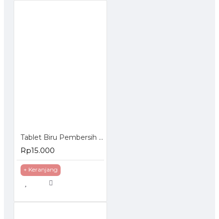
Tablet Biru Pembersih Kloset Sabun Pembersih Toilet 1 Pack isi 10 Pcs
Rp15.000
+ Keranjang