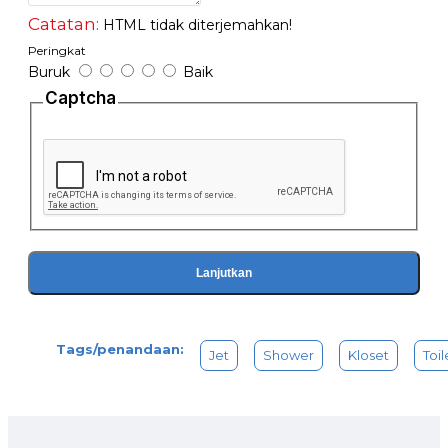
Catatan:
HTML tidak diterjemahkan!
Peringkat
Buruk
Baik
Captcha
Lanjutkan
Tags/penandaan:
Jet
Shower
Kloset
Toil