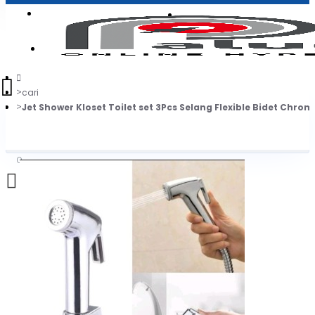
Login
Jadi Penjual
Register
cari
Jet Shower Kloset Toilet set 3Pcs Selang Flexible Bidet Chrom
0
Daftar belanja Anda kosong!