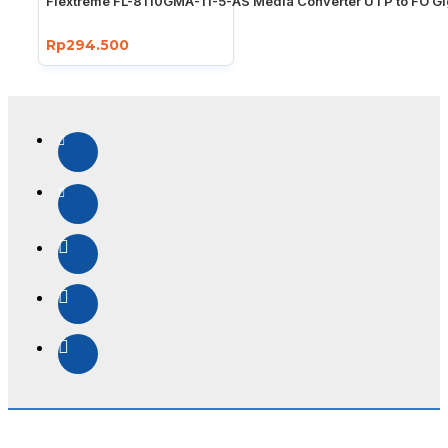
Flextreme FL-8110GMA-11-5-AS Media Converter UTP to FO Gi
Rp294.500