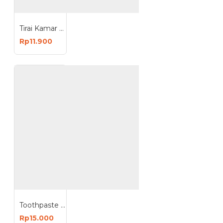
Tirai Kamar Mandi Shower Curtain 180x180 cm
Rp11.900
Toothpaste Dispenser - Dispenser Odol
Rp15.000