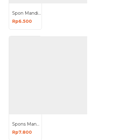
Spon Mandi Pembersih Daki Busa Spons Halus
Rp6.500
Spons Mandi Bulat Lembut Scrubber
Rp7.800