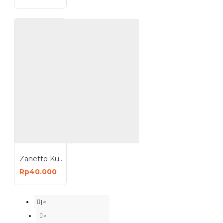
Zanetto Kunci Pintu Bulat Gagang Pintu Kamar Mandi
Rp40.000
|<
<