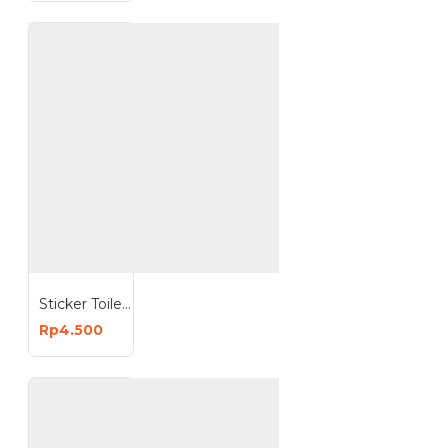
Sticker Toilet Pengharum dan Pewangi Tempel Dinding
Rp4.500