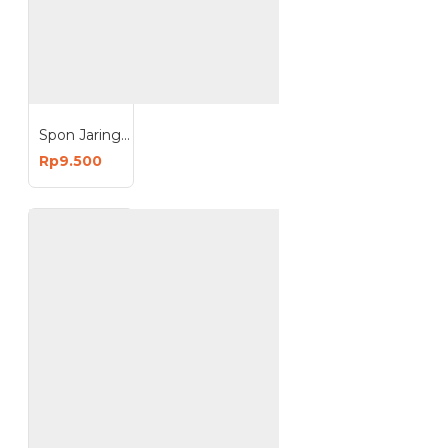
Spon Jaring Gosok Punggung Gagang Panjang Alat Mandi
Rp9.500