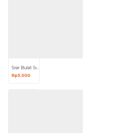
Sisir Bulat Silikon Putih Keramas Sikat Cuci Rambut
Rp5.000