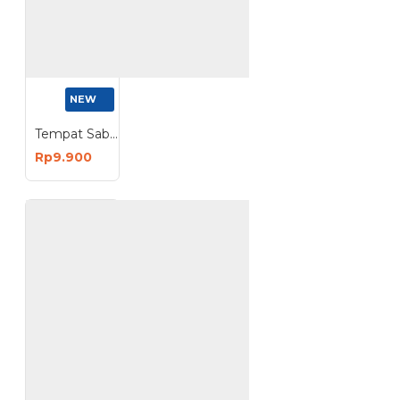
NEW
Tempat Sabun 2 Tingkat Model Bunga Wadah Holder Tempel Dinding
Rp9.900