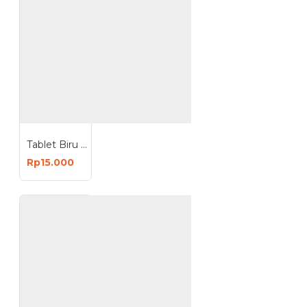
Tablet Biru Pembersih Kloset Sabun Pembersih Toilet 1 Pack isi 10 Pcs
Rp15.000