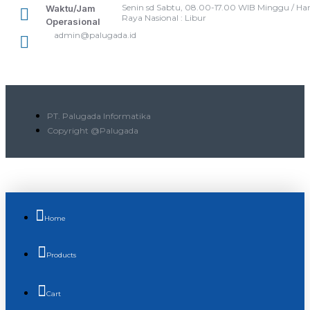
Senin sd Sabtu, 08.00-17.00 WIB Minggu / Har
Waktu/Jam
Raya Nasional : Libur
Operasional
admin@palugada.id
PT. Palugada Informatika
Copyright @Palugada
Home
Products
Cart