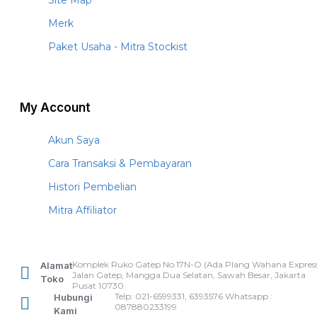
Merk
Paket Usaha - Mitra Stockist
My Account
Akun Saya
Cara Transaksi & Pembayaran
Histori Pembelian
Mitra Affiliator
Komplek Ruko Gatep No.17N-O (Ada Plang Wahana Express
Alamat
Jalan Gatep, Mangga Dua Selatan, Sawah Besar, Jakarta
Toko
Pusat 10730
Telp: 021-6599331, 6393576 Whatsapp :
Hubungi
087880233199
Kami