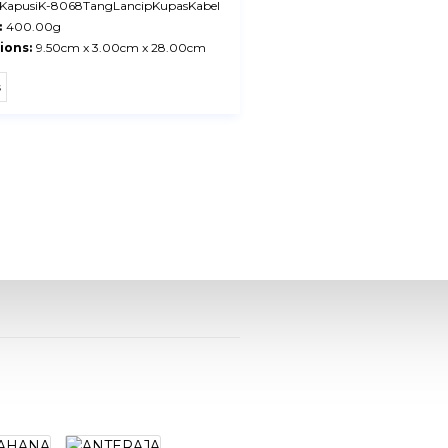
KapusiK-8068TangLancipKupasKabel
:
400.00g
ions:
9.50cm x 3.00cm x 28.00cm