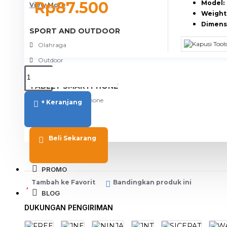
Rp87.500
Model:
View More
Weight
Dimens
SPORT AND OUTDOOR
Olahraga
Outdoor
TABLET SMARTPHONE
Aksesoris Smartphone
+ Keranjang
Beli Sekarang
PROMO
Tambah ke Favorit
Bandingkan produk ini
BLOG
DUKUNGAN PENGIRIMAN