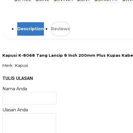
Description
Reviews
Kapusi K-8068 Tang Lancip 8 Inch 200mm Plus Kupas Kabe
Merk : Kapusi
Tipe : K-8068
Tang Lancip Plus Kupas Kabel
TULIS ULASAN
Ukuran: 8 Inch / 200mm
Solid : 8/10 10/12 12/14 14/16 AWG
Nama Anda
Standar : 1.0/1.5/2.5/4.0 MM
Pegangan Karet Plastik
Material CR-V
Ulasan Anda