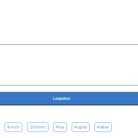
Lanjutkan
8 Inch
200mm
Plus
Kupas
Kabel