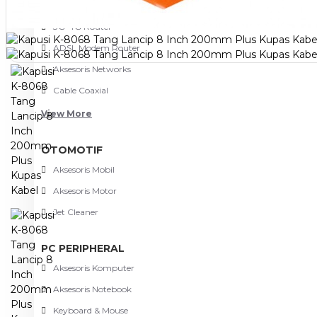
NETWORKING
3G-4G Router
ADSL Modem Router
Aksesoris Networks
Cable Coaxial
View More
OTOMOTIF
Aksesoris Mobil
Aksesoris Motor
Jet Cleaner
PC PERIPHERAL
Aksesoris Komputer
Aksesoris Notebook
Keyboard & Mouse