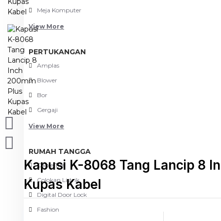
Meja Komputer
View More
PERTUKANGAN
Amplas
Blower
Bor
Gergaji
View More
RUMAH TANGGA
Kapusi K-8068 Tang Lancip 8 
Cable Ties
Colokan Listrik
Kupas Kabel
Digital Door Lock
Fashion