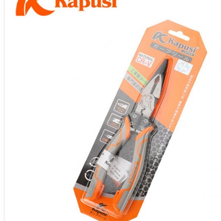
Aksesoris Kamera
Baterai
Construction Camera
Mobile Speaker
View More
KECANTIKAN
Rambut
Tubuh
Wajah
KESEHATAN
Alat Monitor Kesehatan
Kaki
Tubuh