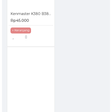
Kenmaster K380 B380 Tool Box Kotak Perkakas
Rp45.000
+ Keranjang