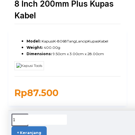
8 Inch 200mm Plus Kupas
Kabel
Model:
KapusiK-8068TangLancipKupasKabel
Weight:
400.00g
Dimensions:
9.50cm x 3.00cm x 28.00cm
Rp87.500
DUKUNGAN PENGIRIMAN
+ Keranjang