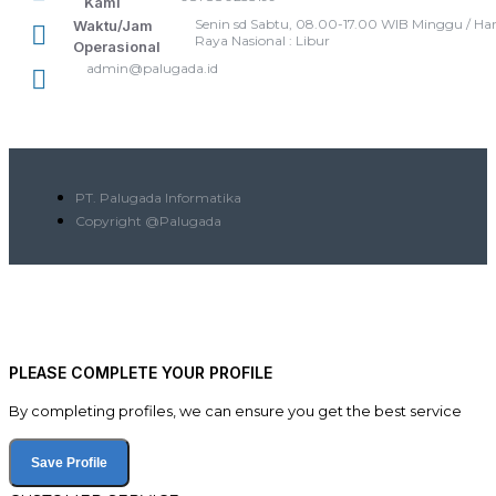
Kami
Senin sd Sabtu, 08.00-17.00 WIB Minggu / Har
Waktu/Jam
Raya Nasional : Libur
Operasional
admin@palugada.id
PT. Palugada Informatika
Copyright @Palugada
PLEASE COMPLETE YOUR PROFILE
By completing profiles, we can ensure you get the best service
Save Profile