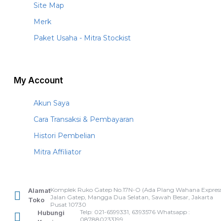
Site Map
Merk
Paket Usaha - Mitra Stockist
My Account
Akun Saya
Cara Transaksi & Pembayaran
Histori Pembelian
Mitra Affiliator
Komplek Ruko Gatep No.17N-O (Ada Plang Wahana Express
Alamat
Jalan Gatep, Mangga Dua Selatan, Sawah Besar, Jakarta
Toko
Pusat 10730
Telp: 021-6599331, 6393576 Whatsapp :
Hubungi
087880233199