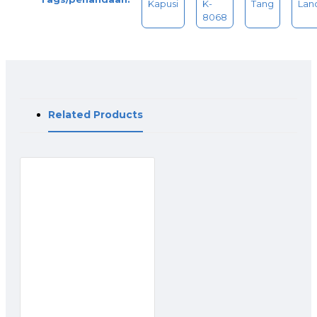
Kapusi
K-
Tang
Lan
8068
Related Products