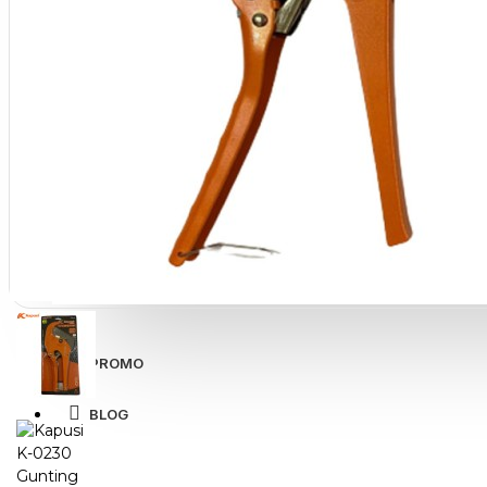
View More
SPORT AND OUTDOOR
Olahraga
Outdoor
TABLET SMARTPHONE
Aksesoris Smartphone
PROMO
BLOG