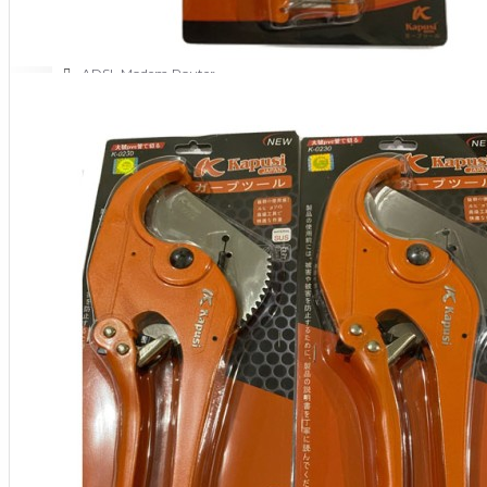
NETWORKING
3G-4G Router
ADSL Modem Router
Aksesoris Networks
Cable Coaxial
View More
OTOMOTIF
Aksesoris Mobil
Aksesoris Motor
Jet Cleaner
PC PERIPHERAL
Aksesoris Komputer
Aksesoris Notebook
Keyboard & Mouse