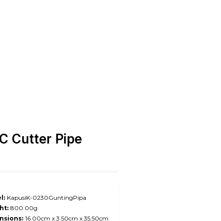
C Cutter Pipe
l:
KapusiK-0230GuntingPipa
ht:
800.00g
nsions:
16.00cm x 3.50cm x 35.50cm