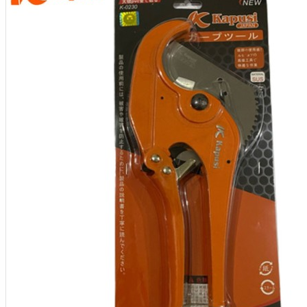
Aksesoris Kamera
Baterai
Construction Camera
Mobile Speaker
View More
KECANTIKAN
Rambut
Tubuh
Wajah
KESEHATAN
Alat Monitor Kesehatan
Kaki
Tubuh