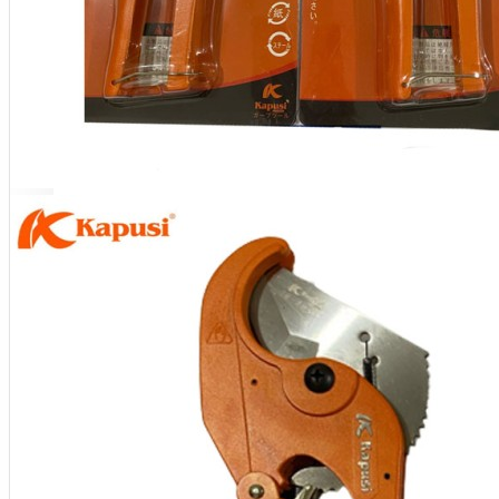
Meja Komputer
View More
PERTUKANGAN
Amplas
Blower
Bor
Gergaji
View More
RUMAH TANGGA
Cable Ties
Colokan Listrik
Digital Door Lock
Fashion