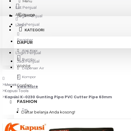
Menu
List Penjual
Akun
SHOP
Login Penjual
Jadi Penjual
Login
KATEGORI
Register
DAPUR
Alat Kopi
Login Penjual
Bumbu
Jadi Penjual
Wishlist
Dispenser Air
Kompor
Merek
Confirm
View More
Kapusi Tools
Kapusi K-0230 Gunting Pipa PVC Cutter Pipe 63mm
0
FASHION
Tas
Daftar belanja Anda kosong!
KAMERA & GADGET