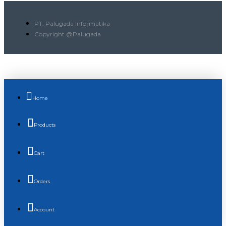
PT. Palugada Informatika
Copyright @Palugada
Home
Products
Cart
Orders
Account