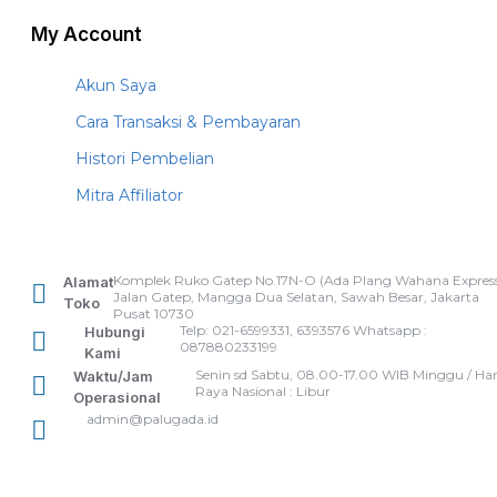
My Account
Akun Saya
Cara Transaksi & Pembayaran
Histori Pembelian
Mitra Affiliator
Komplek Ruko Gatep No.17N-O (Ada Plang Wahana Express
Alamat
Jalan Gatep, Mangga Dua Selatan, Sawah Besar, Jakarta
Toko
Pusat 10730
Telp: 021-6599331, 6393576 Whatsapp :
Hubungi
087880233199
Kami
Senin sd Sabtu, 08.00-17.00 WIB Minggu / Har
Waktu/Jam
Raya Nasional : Libur
Operasional
admin@palugada.id