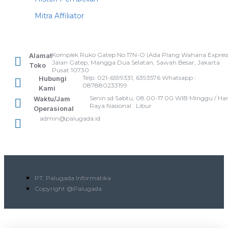
Mitra Affiliator
Komplek Ruko Gatep No.17N-O (Ada Plang Wahana Express
Alamat
Jalan Gatep, Mangga Dua Selatan, Sawah Besar, Jakarta
Toko
Pusat 10730
Telp: 021-6599331, 6393576 Whatsapp :
Hubungi
087880233199
Kami
Senin sd Sabtu, 08.00-17.00 WIB Minggu / Har
Waktu/Jam
Raya Nasional : Libur
Operasional
admin@palugada.id
PT. Palugada Informatika
Copyright @Palugada