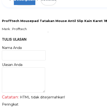
Profftech Mousepad Tatakan Mouse Antil Slip Kain Karet 1
Merk : Profftech
Mousepad Rubber Standard / Tatakan Pad Mouse Anti Slip Karet
Ukuran: 18x22 cm, tebal 0.2 mm
TULIS ULASAN
Bahan: kain karet tidak berbau
Nama Anda
Ulasan Anda
Catatan:
HTML tidak diterjemahkan!
Peringkat