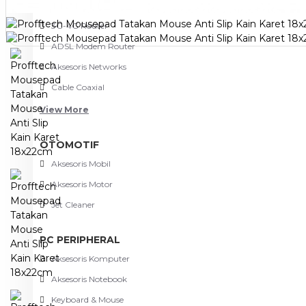
NETWORKING
3G-4G Router
ADSL Modem Router
Aksesoris Networks
Cable Coaxial
View More
OTOMOTIF
Aksesoris Mobil
Aksesoris Motor
Jet Cleaner
PC PERIPHERAL
Aksesoris Komputer
Aksesoris Notebook
Keyboard & Mouse