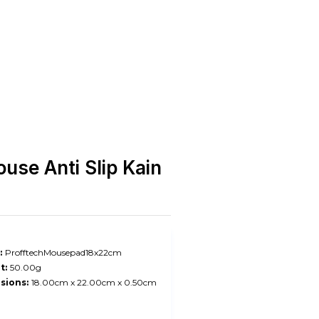
use Anti Slip Kain
:
ProfftechMousepad18x22cm
t:
50.00g
sions:
18.00cm x 22.00cm x 0.50cm