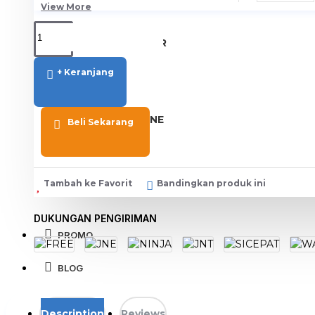
View More
SPORT AND OUTDOOR
Olahraga
+ Keranjang
Outdoor
TABLET SMARTPHONE
Beli Sekarang
Aksesoris Smartphone
Tambah ke Favorit
Bandingkan produk ini
DUKUNGAN PENGIRIMAN
PROMO
BLOG
Description
Reviews