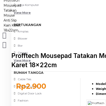
Meja Komputer
View More
PERTUKANGAN
Amplas
Blower
Bor
Gergaji
Profftech Mousepad Tatakan Mo
View More
Karet 18x22cm
RUMAH TANGGA
Cable Ties
Rp2.900
Model
Colokan Listrik
Weigh
Digital Door Lock
Dimen
Fashion