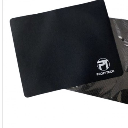
Aksesoris Kamera
Baterai
Construction Camera
Mobile Speaker
View More
KECANTIKAN
Rambut
Tubuh
Wajah
KESEHATAN
Alat Monitor Kesehatan
Kaki
Tubuh