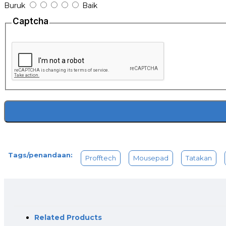
Buruk
Baik
Captcha
Tags/penandaan:
Profftech
Mousepad
Tatakan
Related Products