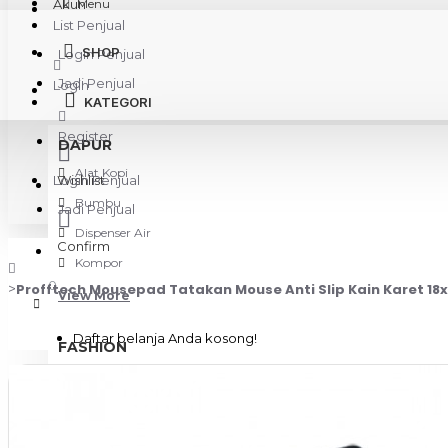
Akun
Menu
List Penjual
SHOP
Login Penjual
Jadi Penjual
Login
KATEGORI
Register
DAPUR
Alat Kopi
Login Penjual
Wishlist
Bumbu
Jadi Penjual
Dispenser Air
Confirm
Kompor
0
Profftech Mousepad Tatakan Mouse Anti Slip Kain Karet 1
View More
Daftar belanja Anda kosong!
FASHION
Tas
KAMERA & GADGET