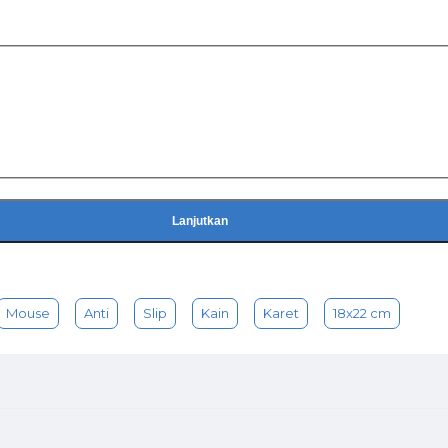
Lanjutkan
Mouse
Anti
Slip
Kain
Karet
18x22 cm