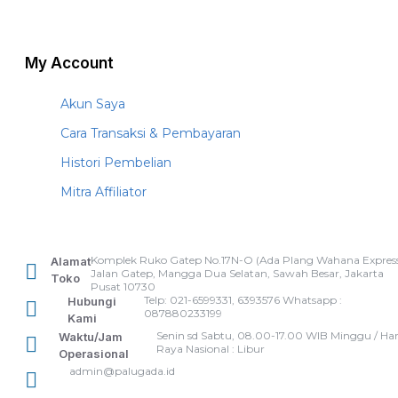
My Account
Akun Saya
Cara Transaksi & Pembayaran
Histori Pembelian
Mitra Affiliator
Komplek Ruko Gatep No.17N-O (Ada Plang Wahana Express
Alamat
Jalan Gatep, Mangga Dua Selatan, Sawah Besar, Jakarta
Toko
Pusat 10730
Telp: 021-6599331, 6393576 Whatsapp :
Hubungi
087880233199
Kami
Senin sd Sabtu, 08.00-17.00 WIB Minggu / Har
Waktu/Jam
Raya Nasional : Libur
Operasional
admin@palugada.id