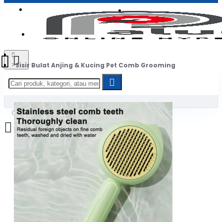
Login
Jadi Penjual
Register
Sisir Bulat Anjing & Kucing Pet Comb Grooming
0
Daftar belanja Anda kosong!