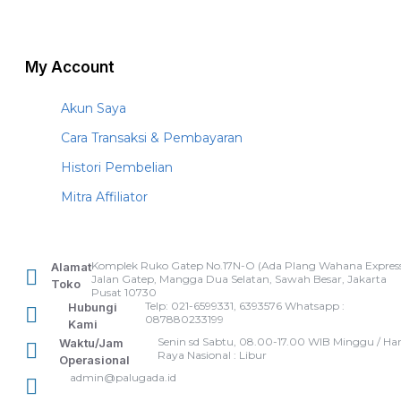
My Account
Akun Saya
Cara Transaksi & Pembayaran
Histori Pembelian
Mitra Affiliator
Komplek Ruko Gatep No.17N-O (Ada Plang Wahana Express
Alamat
Jalan Gatep, Mangga Dua Selatan, Sawah Besar, Jakarta
Toko
Pusat 10730
Telp: 021-6599331, 6393576 Whatsapp :
Hubungi
087880233199
Kami
Senin sd Sabtu, 08.00-17.00 WIB Minggu / Har
Waktu/Jam
Raya Nasional : Libur
Operasional
admin@palugada.id