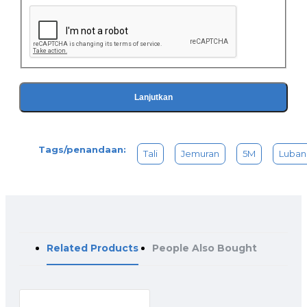
Lanjutkan
Tags/penandaan:
Tali
Jemuran
5M
Luban
Related Products
People Also Bought