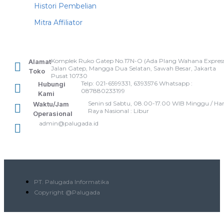
Histori Pembelian
Mitra Affiliator
Komplek Ruko Gatep No.17N-O (Ada Plang Wahana Express
Alamat
Jalan Gatep, Mangga Dua Selatan, Sawah Besar, Jakarta
Toko
Pusat 10730
Telp: 021-6599331, 6393576 Whatsapp :
Hubungi
087880233199
Kami
Senin sd Sabtu, 08.00-17.00 WIB Minggu / Har
Waktu/Jam
Raya Nasional : Libur
Operasional
admin@palugada.id
PT. Palugada Informatika
Copyright @Palugada