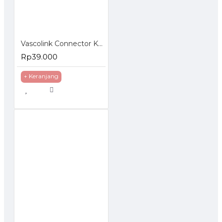
Vascolink Connector Konektor RJ45 Cat 5e Gold Plated 50Pcs
Rp39.000
+ Keranjang