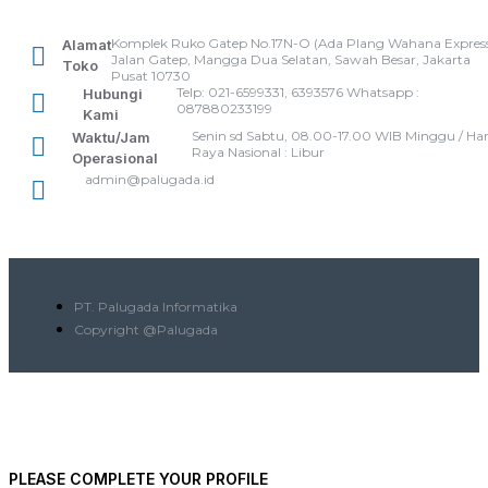
Komplek Ruko Gatep No.17N-O (Ada Plang Wahana Express
Alamat
Jalan Gatep, Mangga Dua Selatan, Sawah Besar, Jakarta
Toko
Pusat 10730
Telp: 021-6599331, 6393576 Whatsapp :
Hubungi
087880233199
Kami
Senin sd Sabtu, 08.00-17.00 WIB Minggu / Har
Waktu/Jam
Raya Nasional : Libur
Operasional
admin@palugada.id
PT. Palugada Informatika
Copyright @Palugada
PLEASE COMPLETE YOUR PROFILE