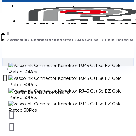
Login
Jadi Penjual
Register
Vascolink Connector Konektor RJ45 Cat 5e EZ Gold Plated 50
0
Daftar belanja Anda kosong!