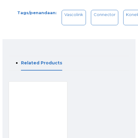
Tags/penandaan:
Vascolink
Connector
Konek
Related Products