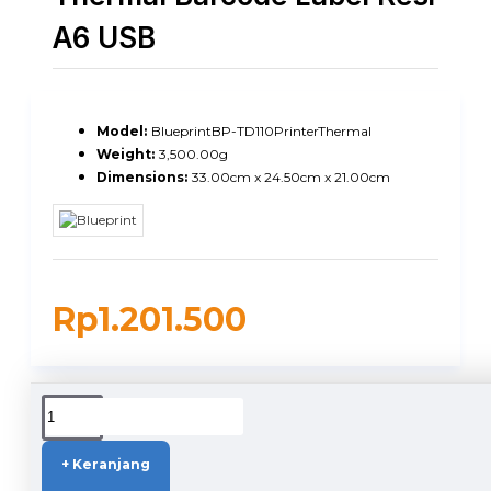
A6 USB
Model:
BlueprintBP-TD110PrinterThermal
Weight:
3,500.00g
Dimensions:
33.00cm x 24.50cm x 21.00cm
Rp1.201.500
DUKUNGAN PENGIRIMAN
+ Keranjang