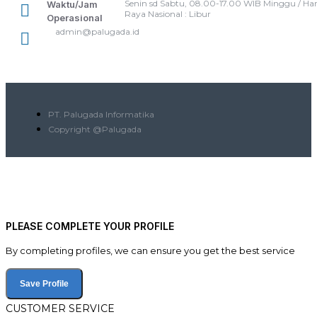
Senin sd Sabtu, 08.00-17.00 WIB Minggu / Har
Waktu/Jam
Raya Nasional : Libur
Operasional
admin@palugada.id
PT. Palugada Informatika
Copyright @Palugada
PLEASE COMPLETE YOUR PROFILE
By completing profiles, we can ensure you get the best service
Save Profile
CUSTOMER SERVICE