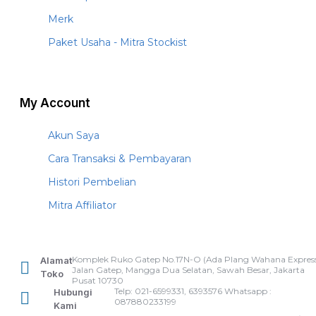
Merk
Paket Usaha - Mitra Stockist
My Account
Akun Saya
Cara Transaksi & Pembayaran
Histori Pembelian
Mitra Affiliator
Komplek Ruko Gatep No.17N-O (Ada Plang Wahana Express
Alamat
Jalan Gatep, Mangga Dua Selatan, Sawah Besar, Jakarta
Toko
Pusat 10730
Telp: 021-6599331, 6393576 Whatsapp :
Hubungi
087880233199
Kami