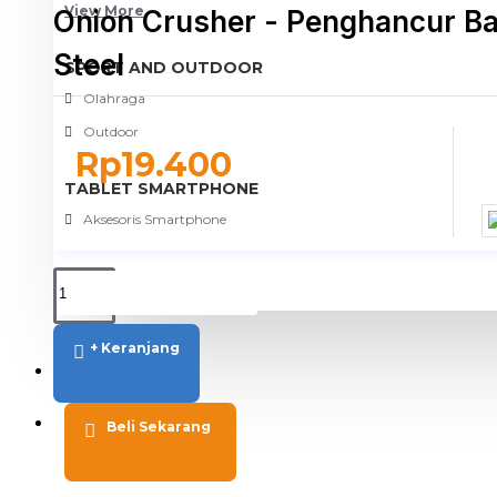
View More
Onion Crusher - Penghancur B
Steel
SPORT AND OUTDOOR
Olahraga
Outdoor
Rp19.400
TABLET SMARTPHONE
Aksesoris Smartphone
+ Keranjang
PROMO
BLOG
Beli Sekarang