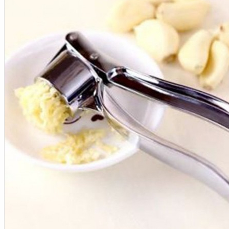
Aksesoris Kamera
Baterai
Construction Camera
Mobile Speaker
View More
KECANTIKAN
Rambut
Tubuh
Wajah
KESEHATAN
Alat Monitor Kesehatan
Kaki
Tubuh