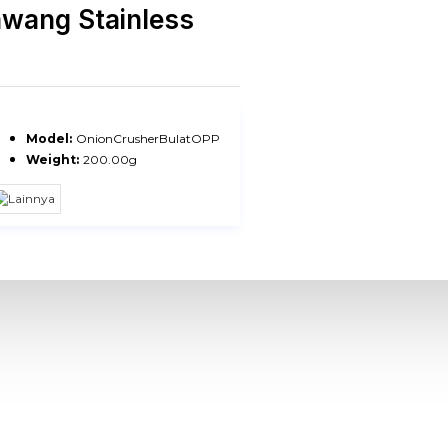
awang Stainless
Model:
OnionCrusherBulatOPP
Weight:
200.00g