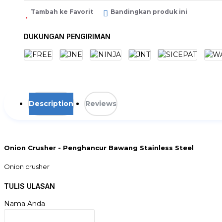
Tambah ke Favorit
Bandingkan produk ini
DUKUNGAN PENGIRIMAN
Description
Reviews
Onion Crusher - Penghancur Bawang Stainless Steel
Onion crusher
Terbuat dari bahan stainless steel, sangat aman untuk digunaka
TULIS ULASAN
untuk dibersihkan.
Nama Anda
kerusakan selama perjalanan di luar tanggung jawab penjual