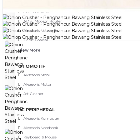
NETWORKING
3G-4G Router
ADSL Modem Router
Aksesoris Networks
Cable Coaxial
View More
OTOMOTIF
Aksesoris Mobil
Aksesoris Motor
Jet Cleaner
PC PERIPHERAL
Aksesoris Komputer
Aksesoris Notebook
Keyboard & Mouse