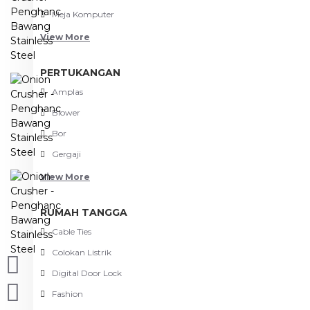
Meja Komputer
View More
PERTUKANGAN
Amplas
Blower
Bor
Gergaji
View More
RUMAH TANGGA
Cable Ties
Colokan Listrik
Digital Door Lock
Fashion