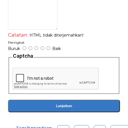
lebih banyak
- Barang dapat dilihat dari segala sisi
- Bisa digunaka dimeja makan, ruang tamu, kamar tidur,
lemari, kamar mandi, dll
Warna : Putih
Catatan:
HTML tidak diterjemahkan!
Dimensi : 23x7cm
Peringkat
Buruk
Baik
Captcha
Lanjutkan
Tags/penandaan: