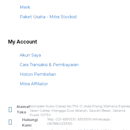
Merk
Paket Usaha - Mitra Stockist
My Account
Akun Saya
Cara Transaksi & Pembayaran
Histori Pembelian
Mitra Affiliator
Komplek Ruko Gatep No.17N-O (Ada Plang Wahana Express
Alamat
Jalan Gatep, Mangga Dua Selatan, Sawah Besar, Jakarta
Toko
Pusat 10730
Telp: 021-6599331, 6393576 Whatsapp :
Hubungi
087880233199
Kami