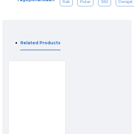
​Rak
Putar
360
Derajat
Related Products