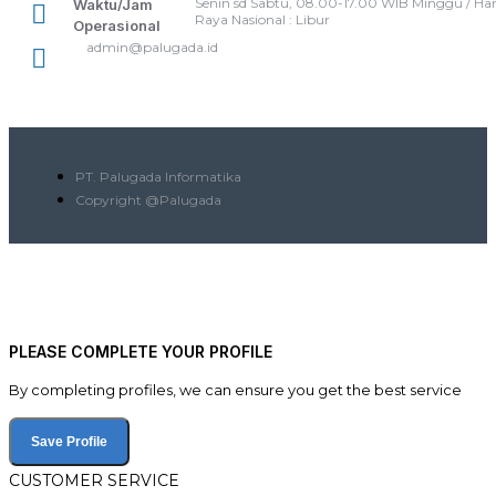
Senin sd Sabtu, 08.00-17.00 WIB Minggu / Har
Waktu/Jam
Raya Nasional : Libur
Operasional
admin@palugada.id
PT. Palugada Informatika
Copyright @Palugada
PLEASE COMPLETE YOUR PROFILE
By completing profiles, we can ensure you get the best service
Save Profile
CUSTOMER SERVICE