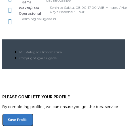
087880233199
Kami
Senin sd Sabtu, 08.00-17.00 WIB Minggu / Har
Waktu/Jam
Raya Nasional : Libur
Operasional
admin@palugada.id
PT. Palugada Informatika
Copyright @Palugada
PLEASE COMPLETE YOUR PROFILE
By completing profiles, we can ensure you get the best service
Save Profile