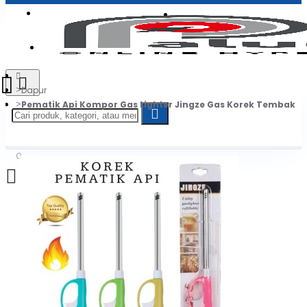
Login
Jadi Penjual
Register
Dapur
Pematik Api Kompor Gas Lighter Jingze Gas Korek Tembak
0
Daftar belanja Anda kosong!