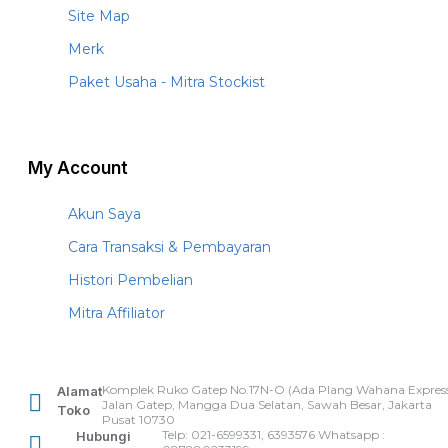
Site Map
Merk
Paket Usaha - Mitra Stockist
My Account
Akun Saya
Cara Transaksi & Pembayaran
Histori Pembelian
Mitra Affiliator
Komplek Ruko Gatep No.17N-O (Ada Plang Wahana Express
Alamat
Jalan Gatep, Mangga Dua Selatan, Sawah Besar, Jakarta
Toko
Pusat 10730
Telp: 021-6599331, 6393576 Whatsapp :
Hubungi