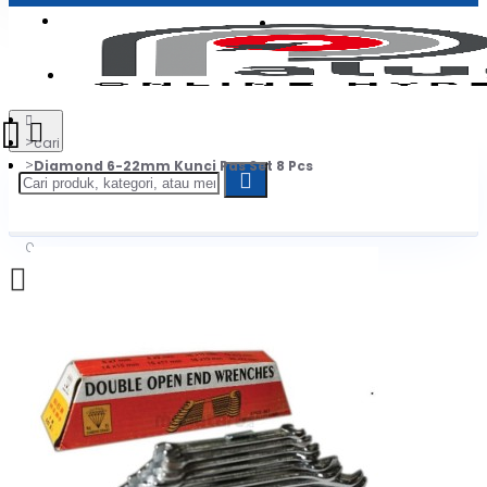
Login
Jadi Penjual
Register
cari
Diamond 6-22mm Kunci Pas Set 8 Pcs
0
Daftar belanja Anda kosong!