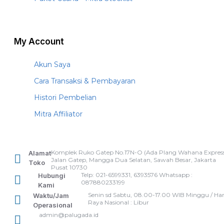
My Account
Akun Saya
Cara Transaksi & Pembayaran
Histori Pembelian
Mitra Affiliator
Komplek Ruko Gatep No.17N-O (Ada Plang Wahana Express
Alamat
Jalan Gatep, Mangga Dua Selatan, Sawah Besar, Jakarta
Toko
Pusat 10730
Telp: 021-6599331, 6393576 Whatsapp :
Hubungi
087880233199
Kami
Senin sd Sabtu, 08.00-17.00 WIB Minggu / Har
Waktu/Jam
Raya Nasional : Libur
Operasional
admin@palugada.id