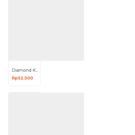
Diamond Kunci Ring Pas 11Pcs 8-22mm
Rp52.500