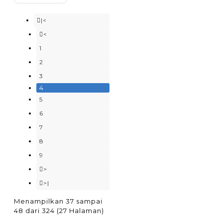
|<
<
1
2
3
4
5
6
7
8
9
>
>|
Menampilkan 37 sampai
48 dari 324 (27 Halaman)