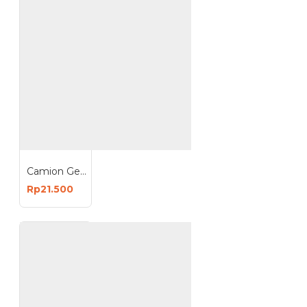
Camion Gembok 60mm Leher Panjang Padlock 60 mm
Rp21.500