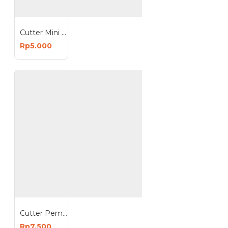
Cutter Mini Model Awan Pisau Pemotong Kertas
Rp5.000
Cutter Pemotong Obat Tablet Pill Pemecah Tablet
Rp7.500