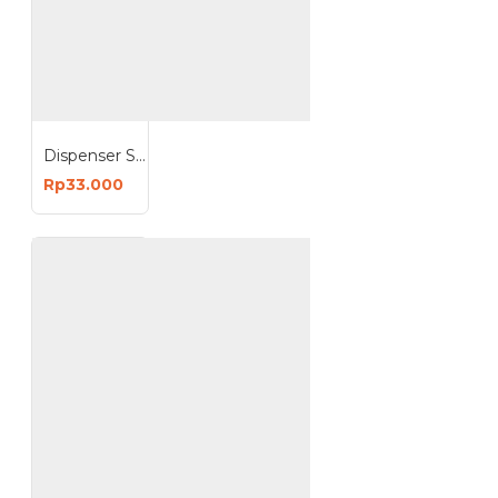
Dispenser Sabun Cair Single Key Lock List Putih
Rp33.000