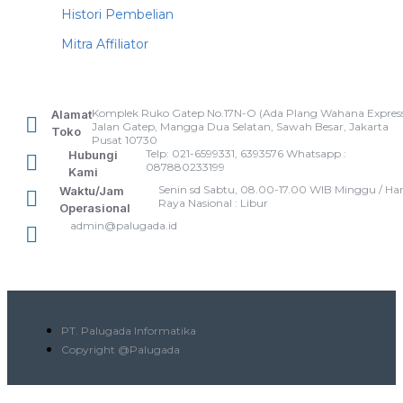
Histori Pembelian
Mitra Affiliator
Komplek Ruko Gatep No.17N-O (Ada Plang Wahana Express
Alamat
Jalan Gatep, Mangga Dua Selatan, Sawah Besar, Jakarta
Toko
Pusat 10730
Telp: 021-6599331, 6393576 Whatsapp :
Hubungi
087880233199
Kami
Senin sd Sabtu, 08.00-17.00 WIB Minggu / Har
Waktu/Jam
Raya Nasional : Libur
Operasional
admin@palugada.id
PT. Palugada Informatika
Copyright @Palugada