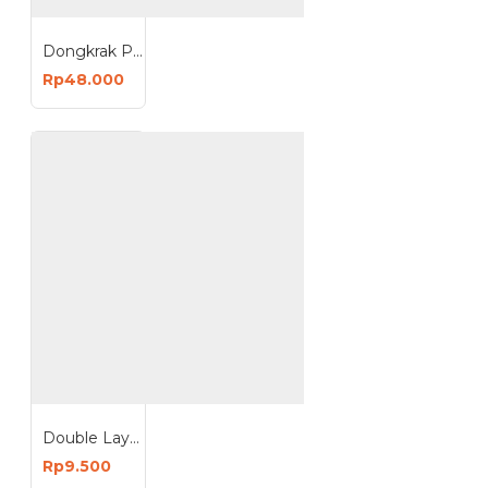
Dongkrak Perabotan Furniture Alat Bantu Pindah Barang Roda
Rp48.000
Double Layer Bra Laundry Bag Pengaman BH Underwear Mesin Cuci
Rp9.500