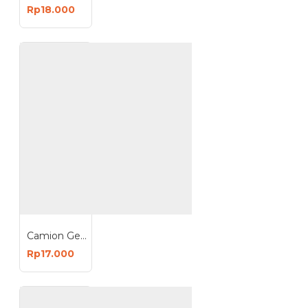
Rp18.000
Camion Gembok 50mm Leher Pendek Padlock 50 mm
Rp17.000