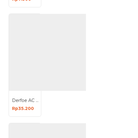
Derfoe AC Cleaner 450 ml Spray Pembersih AC Rumah Mobil Penghilang Bau Bakteri
Rp35.200