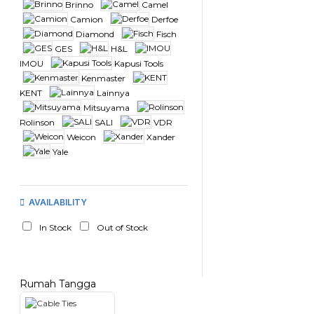
Brinno
Camel
Camion
Derfoe
Diamond
Fisch
GES
H&L
IMOU
Kapusi Tools
Kenmaster
KENT
Lainnya
Mitsuyama
Rolinson
SALI
VDR
Weicon
Xander
Yale
AVAILABILITY
In Stock
Out of Stock
Rumah Tangga