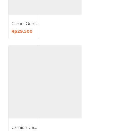
Camel Gunting Dahan Seng - Gunting Serbaguna - Gunting Korea
Rp29.500
Camion Gembok 50mm Leher Panjang Padlock 50 mm