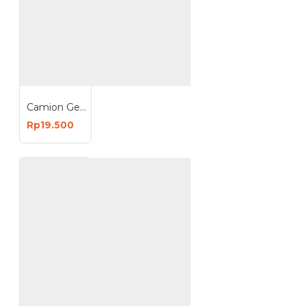
Camion Gembok 60mm Leher Pendek Padlock 60 mm
Rp19.500