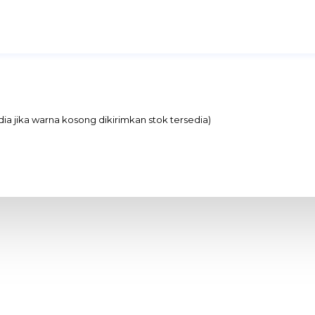
edia jika warna kosong dikirimkan stok tersedia)
at
al daya rendah