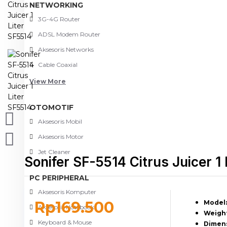
NETWORKING
3G-4G Router
ADSL Modem Router
Aksesoris Networks
Cable Coaxial
View More
OTOMOTIF
Aksesoris Mobil
Aksesoris Motor
Jet Cleaner
Sonifer SF-5514 Citrus Juicer 1
PC PERIPHERAL
Aksesoris Komputer
Rp169.500
Model:
Aksesoris Notebook
Weight
Keyboard & Mouse
Dimens