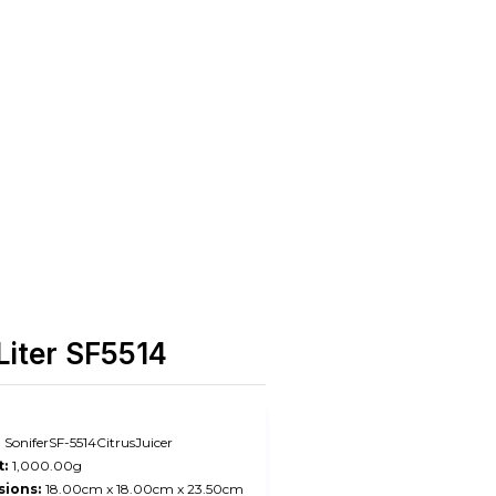
 Liter SF5514
SoniferSF-5514CitrusJuicer
:
1,000.00g
ions:
18.00cm x 18.00cm x 23.50cm