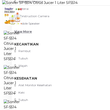
Aksesoris Kamera
Baterai
Construction Camera
Mobile Speaker
View More
KECANTIKAN
Rambut
Tubuh
Wajah
KESEHATAN
Alat Monitor Kesehatan
Kaki
Tubuh