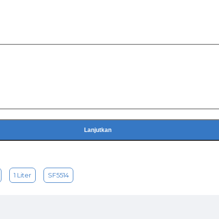
Lanjutkan
1 Liter
SF5514