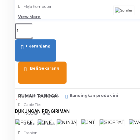
Meja Komputer
View More
PERTUKANGAN
Amplas
+ Keranjang
Blower
Bor
Beli Sekarang
Gergaji
View More
RUMAH TANGGA
Tambah ke Favorit
Bandingkan produk ini
Cable Ties
DUKUNGAN PENGIRIMAN
Colokan Listrik
Digital Door Lock
Fashion