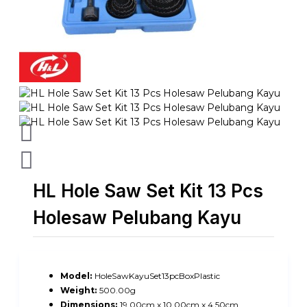
HL Hole Saw Set Kit 13 Pcs
Holesaw Pelubang Kayu
Model:
HoleSawKayuSet13pcBoxPlastic
Weight:
500.00g
Dimensions:
19.00cm x 10.00cm x 4.50cm