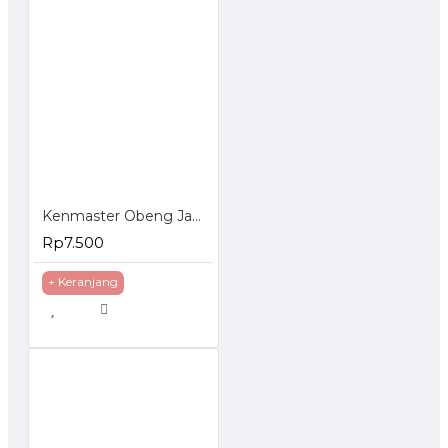
Kenmaster Obeng Jam Set 6 Pcs
Rp7.500
+ Keranjang