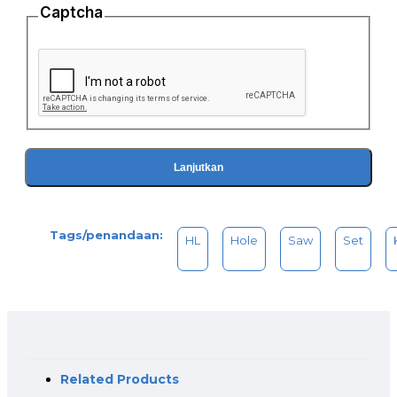
Captcha
Lanjutkan
Tags/penandaan:
HL
Hole
Saw
Set
Related Products