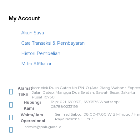
My Account
Akun Saya
Cara Transaksi & Pembayaran
Histori Pembelian
Mitra Affiliator
Komplek Ruko Gatep No.17N-O (Ada Plang Wahana Express
Alamat
Jalan Gatep, Mangga Dua Selatan, Sawah Besar, Jakarta
Toko
Pusat 10730
Telp: 021-6599331, 6393576 Whatsapp :
Hubungi
087880233199
Kami
Senin sd Sabtu, 08.00-17.00 WIB Minggu / Har
Waktu/Jam
Raya Nasional : Libur
Operasional
admin@palugada.id