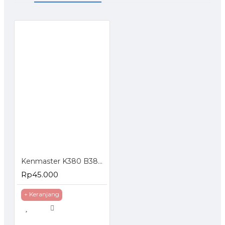
Kenmaster K380 B380 Tool Box Kotak Perkakas
Rp45.000
+ Keranjang