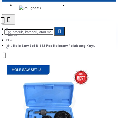
Login
Jadi Penjual
Register
Merek
H&L
HL Hole Saw Set Kit 13 Pcs Holesaw Pelubang Kayu
0
Daftar belanja Anda kosong!