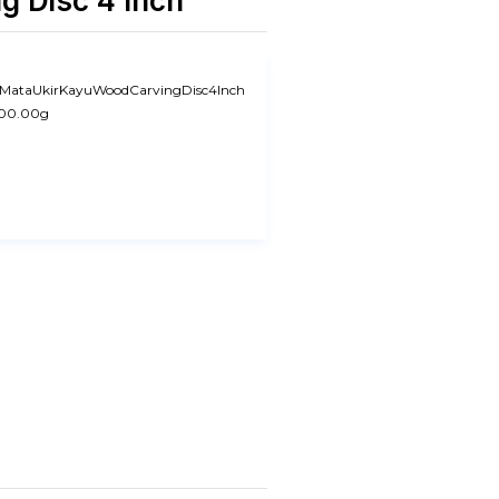
g Disc 4 Inch
MataUkirKayuWoodCarvingDisc4Inch
00.00g